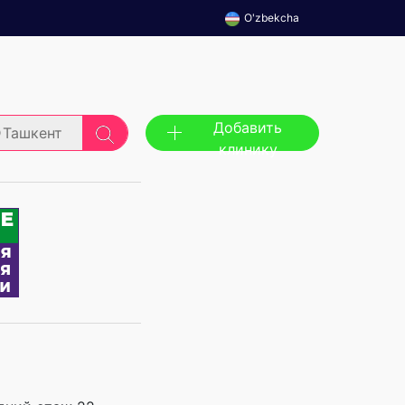
O'zbekcha
Добавить
Ташкент
клинику