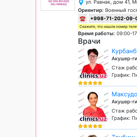
ул. Равнак, дом 41,
Ориентир:
Военный гос
☎
+998-71-202-09-
Скажите, что нашли номер тел
Время работы:
09:00-17
Врачи
Курбанб
Акушер-ги
Стаж рабо
График: Пн
Максудо
Акушер-ги
Стаж рабо
График: Пн