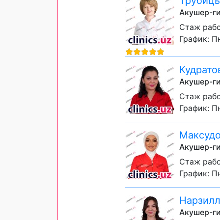
Трубицы
Акушер-ги
Стаж рабо
График: Пн
Кудрато
Акушер-ги
Стаж рабо
График: Пн
Максудо
Акушер-ги
Стаж рабо
График: Пн
Нарзилл
Акушер-ги