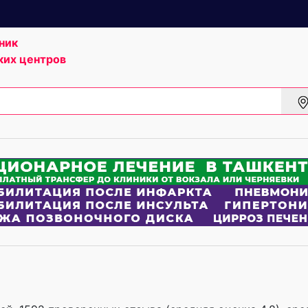
ник
ких центров