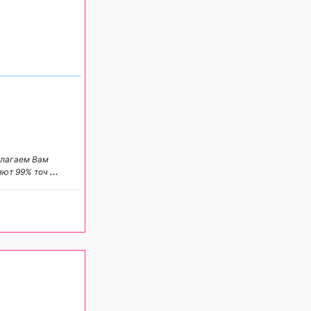
длагаем Вам
яют 99% точ
...