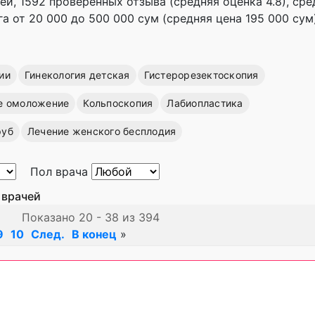
ей, 1592 проверенных отзыва (средняя оценка 4.8), cр
а от 20 000 до 500 000 сум (средняя цена 195 000 сум)
ии
Гинекология детская
Гистерорезектоскопия
е омоложение
Кольпоскопия
Лабиопластика
руб
Лечение женского бесплодия
Пол врача
 врачей
Показано 20 - 38 из 394
9
10
След.
В конец
»