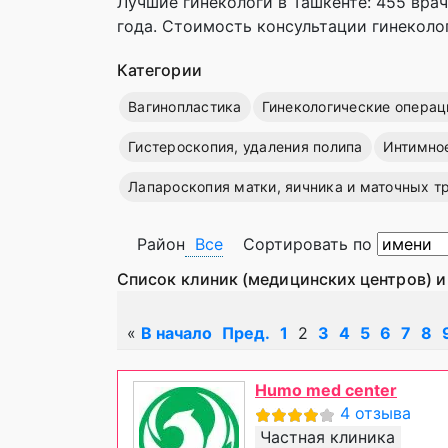
Лучшие гинекологи в Ташкенте: 455 врач
года. Стоимость консультации гинеколог
Категории
Вагинопластика
Гинекологические операц
Гистероскопия, удаления полипа
Интимно
Лапароскопия матки, яичника и маточных т
Район
Все
Сортировать по
Список клиник (медицинских центров) и
«
В начало
Пред.
1
2
3
4
5
6
7
8
Humo med center
4 отзыва
Частная клиника