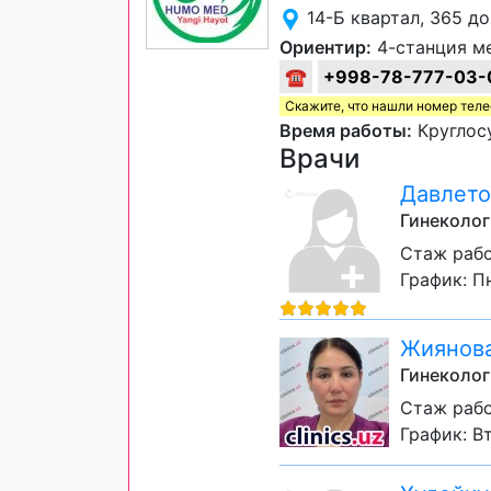
14-Б квартал, 365 д
Ориентир:
4-станция м
☎
+998-78-777-03-
Скажите, что нашли номер тел
Время работы:
Круглос
Врачи
Давлето
Гинеколог
Стаж рабо
График: Пн
Жиянова
Гинеколог
Стаж рабо
График: Вт