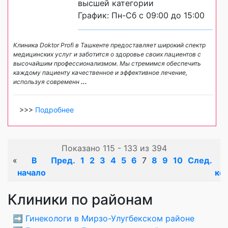
высшей категории
График: Пн-Сб с 09:00 до 15:00
Клиника Doktor Profi в Ташкенте предоставляет широкий спектр
медицинских услуг и заботится о здоровье своих пациентов с
высочайшим профессионализмом. Мы стремимся обеспечить
каждому пациенту качественное и эффективное лечение,
используя современн
...
>>>
Подробнее
Показано 115 - 133 из 394
«
В
Пред.
1
2
3
4
5
6
7
8
9
10
След.
начало
ко
Клиники по районам
➡️
Гинекологи в Мирзо-Улугбекском районе