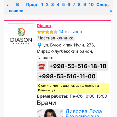
«
В
Пред.
1
2
3
4
5
6
7
8
9
10
След.
начало
ко
Diason
14 отзывов
Частная клиника
ул. Буюк Ипак Йули, 276,
Мирзо-Улугбекский район,
Ташкент
☎
+998-55-516-18-18
+998-55-516-11-00
Скажите, что нашли номер телефона на
Клиникс уз
Время работы:
Пн-Сб 10:00-15:00
Врачи
Диярова Лола
Баходировна