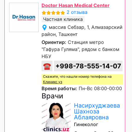
Doctor Hasan Medical Center
2 отзыва
Частная клиника
массив Себзар, 1, Алмазарский
район, Ташкент
Ориентир:
Станция метро
"Гафура Гуляма", рядом с банком
НБУ
☎
+998-78-555-14-07
Скажите, что нашли номер телефона на
Клиникс уз
Время работы:
Пн-Вс 08:00-00:00
Врачи
Насирхуджаева
Шахноза
Аблаяровна
Гинеколог