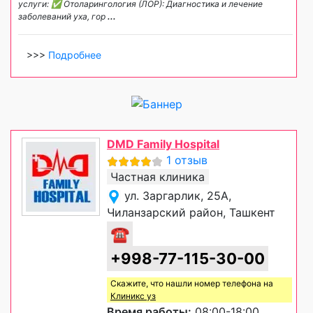
услуги: ✅ Отоларингология (ЛОР): Диагностика и лечение
заболеваний уха, гор
...
>>>
Подробнее
DMD Family Hospital
1 отзыв
Частная клиника
ул. Заргарлик, 25А,
Чиланзарский район, Ташкент
☎
+998-77-115-30-00
Скажите, что нашли номер телефона на
Клиникс уз
Время работы:
08:00-18:00