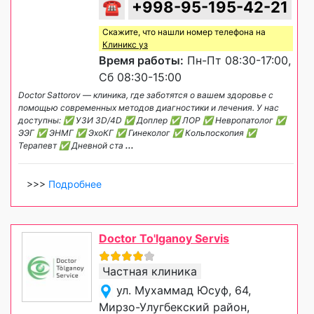
☎
+998-95-195-42-21
Скажите, что нашли номер телефона на
Клиникс уз
Время работы:
Пн-Пт 08:30-17:00,
Сб 08:30-15:00
Doctor Sattorov — клиника, где заботятся о вашем здоровье с
помощью современных методов диагностики и лечения. У нас
доступны: ✅ УЗИ 3D/4D ✅ Доплер ✅ ЛОР ✅ Невропатолог ✅
ЭЭГ ✅ ЭНМГ ✅ ЭхоКГ ✅ Гинеколог ✅ Кольпоскопия ✅
Терапевт ✅ Дневной ста
...
>>>
Подробнее
Doctor To'lganoy Servis
Частная клиника
ул. Мухаммад Юсуф, 64,
Мирзо-Улугбекский район,