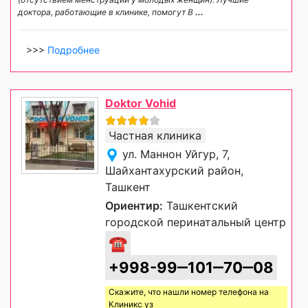
доктора, работающие в клинике, помогут В
...
>>>
Подробнее
Doktor Vohid
Частная клиника
ул. Маннон Уйгур, 7,
Шайхантахурский район,
Ташкент
Ориентир:
Ташкентский
городской перинатальный центр
☎
+998-99‒101‒70‒08
Скажите, что нашли номер телефона на
Клиникс уз