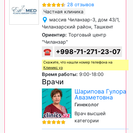
28 отзывов
Частная клиника
массив Чиланзар-3, дом 43/1,
Чиланзарский район, Ташкент
Ориентир:
Торговый центр
"Чиланзар"
☎
+998-71-271-23-07
Скажите, что нашли номер телефона на
Клиникс уз
Время работы:
9:00-18:00
Врачи
Шарипова Гулора
Авазметовна
Гинеколог
Врач высшей
категории