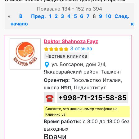
Показано 134 - 152 из 394
«
В
Пред.
1
2
3
4
5
6
7
8
9
10
След.
начало
ко
Doktor Shahnoza Fayz
3 отзыва
Частная клиника
ул. Богсарой, дом 2/4,
Яккасарайский район, Ташкент
Ориентир:
Посольство Италия,
школа №91, Пединститут
☎
+998-71-215-58-85
Скажите, что нашли номер телефона на
Клиникс уз
Время работы:
с 8:00 до 18:00 без
выходных
Врачи