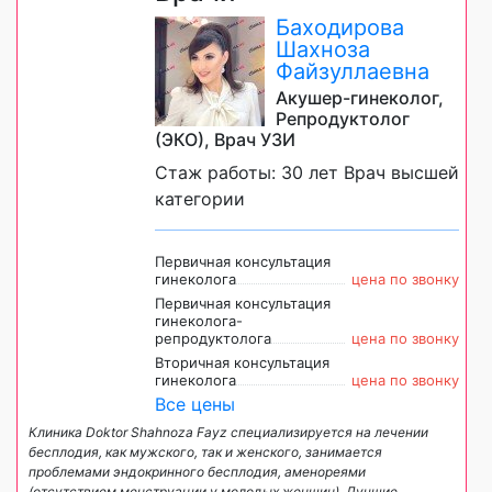
Баходирова
Шахноза
Файзуллаевна
Акушер-гинеколог,
Репродуктолог
(ЭКО), Врач УЗИ
Стаж работы: 30 лет Врач высшей
категории
Первичная консультация
гинеколога
цена по звонку
Первичная консультация
гинеколога-
репродуктолога
цена по звонку
Вторичная консультация
гинеколога
цена по звонку
Все цены
Клиника Doktor Shahnoza Fayz специализируется на лечении
бесплодия, как мужского, так и женского, занимается
проблемами эндокринного бесплодия, аменореями
(отсутствием менструации у молодых женщин). Лучшие