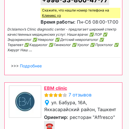
Скажите, что нашли номер телефона на
Клиникс уз
Время работы:
Пн-Сб 08:00-17:00
Dr.Islamov’s Clinic diagnostic center - предлагает широкий спектр
качественных медицинских услуг. Наши врачи: ✅ ЛОР ✅
Эндокринолог ✅ Невролог ✅ Детский невропатолог ✅
Терапевт ✅ Кардиолог ✅ Гинеколог ✅ Уролог ✅ Проктолог ✅
Хирург Наш
...
>>>
Подробнее
EBM clinic
7 отзывов
ул. Бабура, 16А,
Яккасарайский район, Ташкент
Ориентир:
ресторан "Affresco"
☎