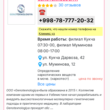
30 отзывов
☎
+998-78-777-20-32
Скажите, что нашли номер телефона на
Клиникс уз
Время работы:
филиал Кукча
07:30-00, филиал Муминова
08:00-17:00
ул. Кукча Дарвоза, 42
ул. Муминова, 12
Определение
наркотических веществ
в моче. (наркотест)
цена по звонку
Все цены
ООО «Genotexnologiya»была образована в 2015 г. Коллектив
компании одним из первых в Узбекистане начал разрабатывать и
внедрять высокотехнологичные молекулярно-генетические
подходы в практическую медицину. В лаборатории
Genotexnologiya проходят обс
...