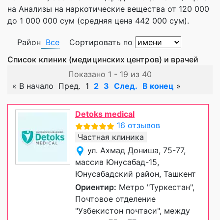
на Анализы на наркотические вещества от 120 000
до 1 000 000 сум (средняя цена 442 000 сум).
Район
Все
Сортировать по
Список клиник (медицинских центров) и врачей
Показано 1 - 19 из 40
«
В начало
Пред.
1
2
3
След.
В конец
»
Detoks medical
16 отзывов
Частная клиника
ул. Ахмад Дониша, 75-77,
массив Юнусабад-15,
Юнусабадский район, Ташкент
Ориентир:
Метро "Туркестан",
Почтовое отделение
"Узбекистон почтаси", между