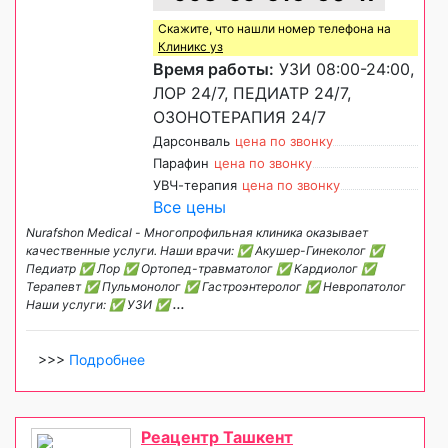
Скажите, что нашли номер телефона на
Клиникс уз
Время работы:
УЗИ 08:00-24:00,
ЛОР 24/7, ПЕДИАТР 24/7,
ОЗОНОТЕРАПИЯ 24/7
Дарсонваль
цена по звонку
Парафин
цена по звонку
УВЧ-терапия
цена по звонку
Все цены
Nurafshon Medical - Многопрофильная клиника оказывает
качественные услуги. Наши врачи: ✅ Акушер-Гинеколог ✅
Педиатр ✅ Лор ✅ Ортопед-травматолог ✅ Кардиолог ✅
Терапевт ✅ Пульмонолог ✅ Гастроэнтеролог ✅ Невропатолог
Наши услуги: ✅ УЗИ ✅
...
>>>
Подробнее
Реацентр Ташкент