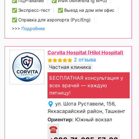
✅ ПЦР-анализ
✅ ИФА (Антитела Ig М+G)
✅ Экспресс-тест
✅ Выезд на дом или офис
✅ Справка для аэропорта (Рус/Eng)
>>>
Подробнее
Corvita Hospital (Hilol Hospital)
2 отзыва
Частная клиника
БЕСПЛАТНАЯ консультация у
всех врачей — каждую
пятницу!
ул. Шота Руставели, 156,
Яккасарайский район, Ташкент
Ориентир:
Южный вокзал
☎