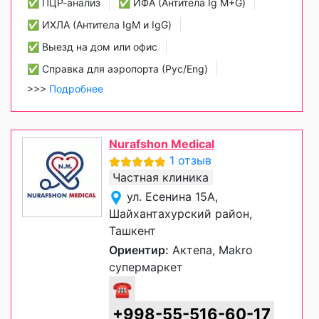
✅ ПЦР-анализ
✅ ИФА (Антитела Ig М+G)
✅ ИХЛА (Антитела IgM и IgG)
✅ Выезд на дом или офис
✅ Справка для аэропорта (Рус/Eng)
>>>
Подробнее
Nurafshon Medical
1 отзыв
Частная клиника
ул. Есенина 15А,
Шайхантахурский район,
Ташкент
Ориентир:
Актепа, Makro
супермаркет
☎
+998-55-516-60-17