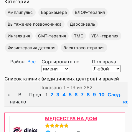
Категории
Амплипульс
Барокамера
ВЛОК-терапия
Вытяжение позвоночника
Дарсонваль
Ингаляция
СМТ-терапия
ТМС
УВЧ-терапия
Физиотерапия детская
Электросонтерапия
Район
Все
Сортировать по
Пол врача
Список клиник (медицинских центров) и врачей
Показано 1 - 19 из 282
«
В
Пред.
1
2
3
4
5
6
7
8
9
10
След.
начало
кон
МЕДСЕСТРА НА ДОМ