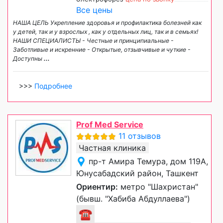
Все цены
НАША ЦЕЛЬ Укрепление здоровья и профилактика болезней как
у детей, так и у взрослых , как у отдельных лиц, так и в семьях!
НАШИ СПЕЦИАЛИСТЫ - Честные и принципиальные -
Заботливые и искренние - Открытые, отзывчивые и чуткие -
Доступны
...
>>>
Подробнее
Prof Med Service
11 отзывов
Частная клиника
пр-т Амира Темура, дом 119А,
Юнусабадский район, Ташкент
Ориентир:
метро "Шахристан"
(бывш. "Хабиба Абдуллаева")
☎