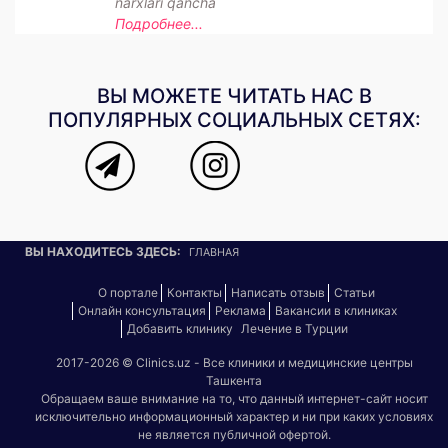
narxlari qancha
Подробнее...
ВЫ МОЖЕТЕ ЧИТАТЬ НАС В
ПОПУЛЯРНЫХ СОЦИАЛЬНЫХ СЕТЯХ:
ВЫ НАХОДИТЕСЬ ЗДЕСЬ:
ГЛАВНАЯ
О портале
Контакты
Написать отзыв
Статьи
Онлайн консультация
Реклама
Вакансии в клиниках
Добавить клинику
Лечение в Турции
2017-2026 © Clinics.uz - Все клиники и медицинские центры
Ташкента
Обращаем ваше внимание на то, что данный интернет-сайт носит
исключительно информационный характер и ни при каких условиях
не является публичной офертой.