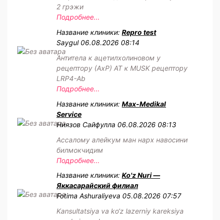
2 грэжи
Подробнее...
Название клиники:
Repro test
Saygul
06.08.2026 08:14
Антитела к ацетилхолиновом у
рецептору (АхР) АТ к MUSK рецептору
LRP4-Ab
Подробнее...
Название клиники:
Max-Medikal
Service
Ниязов Сайфулла
06.08.2026 08:13
Ассалому алейкум ман нарх навосини
билмокчидим
Подробнее...
Название клиники:
Ko'z Nuri —
Яккасарайский филиал
Fotima Ashuraliyeva
05.08.2026 07:57
Kansultatsiya va ko‘z lazerniy kareksiya