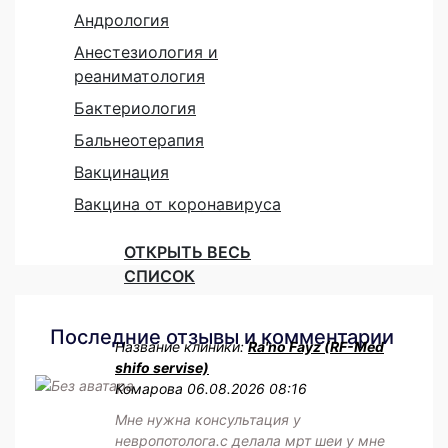
Андрология
Анестезиология и
реаниматология
Бактериология
Бальнеотерапия
Вакцинация
Вакцина от коронавируса
ОТКРЫТЬ ВЕСЬ
СПИСОК
Последние отзывы и комментарии
Название клиники:
Ra'no Fayz (RF-Med
shifo servise)
Комарова
06.08.2026 08:16
Мне нужна консультация у
невропотолога.с делала мрт шеи у мне