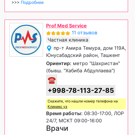
>>>
Подробнее
Prof Med Service
11 отзывов
Частная клиника
пр-т Амира Темура, дом 119А,
Юнусабадский район, Ташкент
Ориентир:
метро "Шахристан"
(бывш. "Хабиба Абдуллаева")
☎
+998-78-113-27-85
Скажите, что нашли номер телефона на
Клиникс уз
Время работы:
08:30-17:00, ЛОР
24/7, МСКТ 09:00-16:00
Врачи