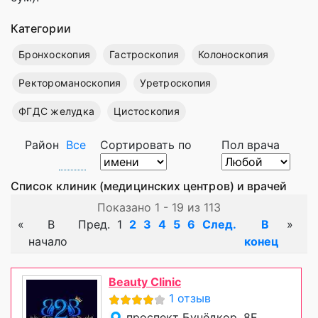
Категории
Бронхоскопия
Гастроскопия
Колоноскопия
Ректороманоскопия
Уретроскопия
ФГДС желудка
Цистоскопия
Район
Все
Сортировать по
Пол врача
Список клиник (медицинских центров) и врачей
Показано 1 - 19 из 113
«
В
Пред.
1
2
3
4
5
6
След.
В
»
начало
конец
Beauty Clinic
1 отзыв
проспект Бунёдкор, 8Е,