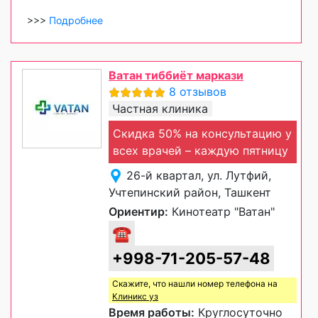
>>>
Подробнее
Ватан тиббиёт маркази
8 отзывов
Частная клиника
Скидка 50% на консультацию у
всех врачей – каждую пятницу
26-й квартал, ул. Лутфий,
Учтепинский район, Ташкент
Ориентир:
Кинотеатр "Ватан"
☎
+998-71-205-57-48
Скажите, что нашли номер телефона на
Клиникс уз
Время работы:
Круглосуточно