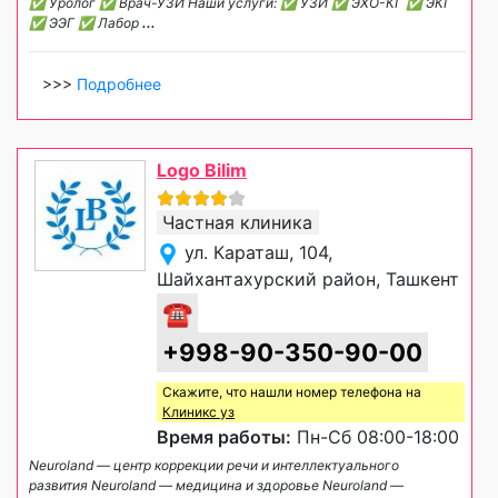
✅ Уролог ✅ Врач-УЗИ Наши услуги: ✅ УЗИ ✅ ЭХО-КГ ✅ ЭКГ
✅ ЭЭГ ✅ Лабор
...
>>>
Подробнее
Logo Bilim
Частная клиника
ул. Караташ, 104,
Шайхантахурский район, Ташкент
☎
+998-90-350-90-00
Скажите, что нашли номер телефона на
Клиникс уз
Время работы:
Пн-Сб 08:00-18:00
Neuroland — центр коррекции речи и интеллектуального
развития Neuroland — медицина и здоровье Neuroland —