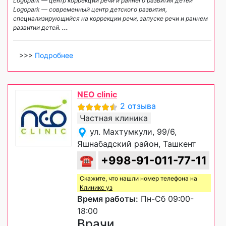
Logopark — центр коррекции речи и раннего развития детей
Logopark — современный центр детского развития,
специализирующийся на коррекции речи, запуске речи и раннем
развитии детей.
...
>>>
Подробнее
NEO clinic
2 отзыва
Частная клиника
ул. Махтумкули, 99/6,
Яшнабадский район, Ташкент
☎
+998-91-011-77-11
Скажите, что нашли номер телефона на
Клиникс уз
Время работы:
Пн-Сб 09:00-
18:00
Врачи