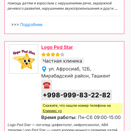
помощь детям и взрослым с нарушениями речи, задержкой
речевого развития, нарушением звукопроизношения и други
...
>>>
Подробнее
Logo Ped Star
Частная клиника
ул. Афросиаб, 12Б,
Мирабадский район, Ташкент
☎
+998-999-83-22-82
Скажите, что нашли номер телефона на
Клиникс уз
Время работы:
Пн-Сб 09:00-15:00
Logo Ped Star — логопед-дефектолог, нейропсихолог, ABA
терапия Logo Ped Star — центр коррекционного развития детей