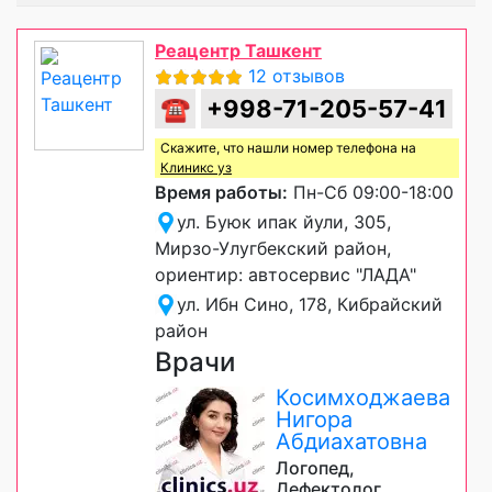
Реацентр Ташкент
12 отзывов
☎
+998-71-205-57-41
Скажите, что нашли номер телефона на
Клиникс уз
Время работы:
Пн-Сб 09:00-18:00
ул. Буюк ипак йули, 305,
Мирзо-Улугбекский район,
ориентир: автосервис "ЛАДА"
ул. Ибн Сино, 178, Кибрайский
район
Врачи
Косимходжаева
Нигора
Абдиахатовна
Логопед,
Дефектолог,