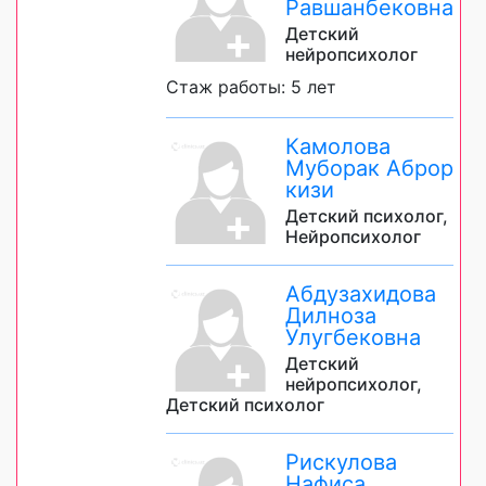
Равшанбековна
Детский
нейропсихолог
Стаж работы: 5 лет
Камолова
Муборак Аброр
кизи
Детский психолог,
Нейропсихолог
Абдузахидова
Дилноза
Улугбековна
Детский
нейропсихолог,
Детский психолог
Рискулова
Нафиса