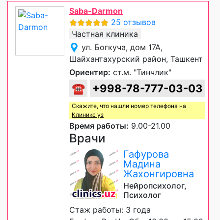
Saba-Darmon
25 отзывов
Частная клиника
ул. Богкуча, дом 17А,
Шайхантахурский район, Ташкент
Ориентир:
ст.м. "Тинчлик"
☎
+998-78-777-03-03
Скажите, что нашли номер телефона на
Клиникс уз
Время работы:
9.00-21.00
Врачи
Гафурова
Мадина
Жахонгировна
Нейропсихолог,
Психолог
Стаж работы: 3 года