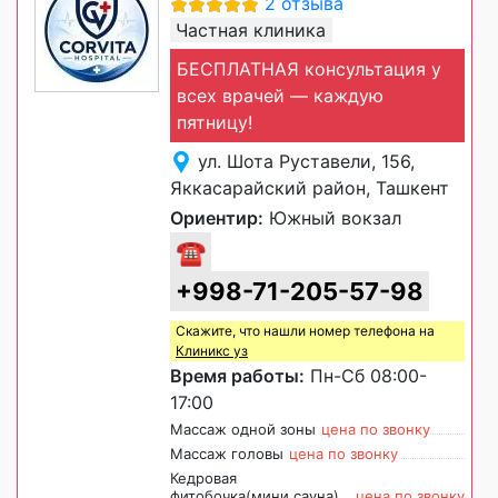
2 отзыва
Частная клиника
БЕСПЛАТНАЯ консультация у
всех врачей — каждую
пятницу!
ул. Шота Руставели, 156,
Яккасарайский район, Ташкент
Ориентир:
Южный вокзал
☎
+998-71-205-57-98
Скажите, что нашли номер телефона на
Клиникс уз
Время работы:
Пн-Сб 08:00-
17:00
Массаж одной зоны
цена по звонку
Массаж головы
цена по звонку
Кедровая
фитобочка(мини сауна)
цена по звонку