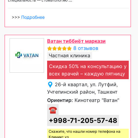
специальность — стоматологию
...
>>>
Подробнее
Ватан тиббиёт маркази
8 отзывов
Частная клиника
Скидка 50% на консультацию у
всех врачей – каждую пятницу
26-й квартал, ул. Лутфий,
Учтепинский район, Ташкент
Ориентир:
Кинотеатр "Ватан"
☎
+998-71-205-57-48
Скажите, что нашли номер телефона на
Клиникс уз