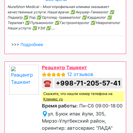
Nurafshon Medical - Многопрофильная клиника оказывает
качественные услуги. Наши врачи: ✅ Акушер-Гинеколог ✅
Педиатр ✅ Лор ✅ Ортопед-травматолог ✅ Кардиолог ✅
Терапевт ✅ Пульмонолог ✅ Гастроэнтеролог ✅ Невропатолог
Наши услуги: ✅ УЗИ ✅
...
>>>
Подробнее
Реацентр Ташкент
12 отзывов
☎
+998-71-205-57-41
Скажите, что нашли номер телефона на
Клиникс уз
Время работы:
Пн-Сб 09:00-18:00
ул. Буюк ипак йули, 305,
Мирзо-Улугбекский район,
ориентир: автосервис "ЛАДА"