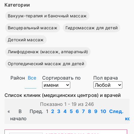
Категории
Вакуум-терапия и баночный массаж
Висцеральный массаж
Гидромассаж для детей
Детский массаж
Лимфодренаж (массаж, аппаратный)
Ортопедический массаж для детей
Район
Все
Сортировать по
Пол врача
Список клиник (медицинских центров) и врачей
Показано 1 - 19 из 246
«
В
Пред.
1
2
3
4
5
6
7
8
9
10
След.
начало
кон