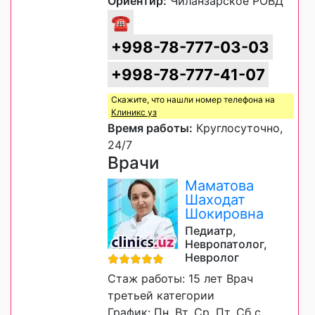
Ориентир:
Чиланзарское РОВД
☎
+998-78-777-03-03
+998-78-777-41-07
Скажите, что нашли номер телефона на
Клиникс уз
Время работы:
Круглосуточно,
24/7
Врачи
Маматова
Шаходат
Шокировна
Педиатр,
Невропатолог,
Невролог
Стаж работы: 15 лет Врач
третьей категории
График: Пн, Вт, Ср, Пт, Сб с