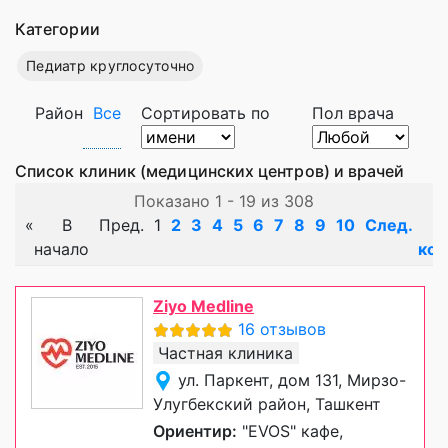
Категории
Педиатр круглосуточно
Район
Все
Сортировать по
Пол врача
Список клиник (медицинских центров) и врачей
Показано 1 - 19 из 308
«
В
Пред.
1
2
3
4
5
6
7
8
9
10
След.
начало
кон
Ziyo Medline
16 отзывов
Частная клиника
ул. Паркент, дом 131, Мирзо-
Улугбекский район, Ташкент
Ориентир:
"EVOS" кафе,