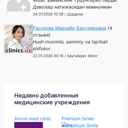
яхши, ҳаммасини тушунтириб берди.
Даволаш натижасидан мамнунман
24.07.2026 10:28 / Дурдона
Расулова Мархабо Бахтияровна
(4
отзыва)
Hush muomila, samimiy va tajribali
shifokor
22.01.2026 00:18 / Xayrullayev Abror
Недавно добавленные
медицинские учреждения
Alvion med clinic
Premium Smile
Dent