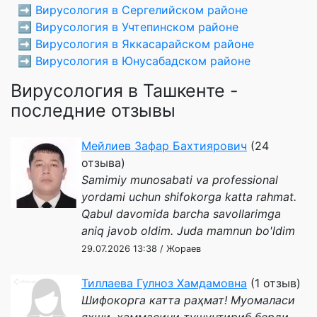
➡️
Вирусология в Сергелийском районе
➡️
Вирусология в Учтепинском районе
➡️
Вирусология в Яккасарайском районе
➡️
Вирусология в Юнусабадском районе
Вирусология в Ташкенте -
последние отзывы
Мейлиев Зафар Бахтиярович
(24
отзыва)
Samimiy munosabati va professional
yordami uchun shifokorga katta rahmat.
Qabul davomida barcha savollarimga
aniq javob oldim. Juda mamnun bo'ldim
29.07.2026 13:38 / Жораев
Тиллаева Гулноз Хамдамовна
(1 отзыв)
Шифокорга катта раҳмат! Муомаласи