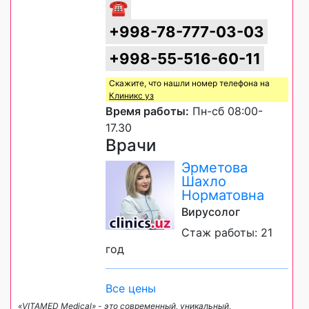
☎
+998-78-777-03-03
+998-55-516-60-11
Скажите, что нашли номер телефона на
Клиникс уз
Время работы:
Пн-сб 08:00-
17.30
Врачи
Эрметова
Шахло
Норматовна
Вирусолог
Стаж работы: 21
год
Все цены
«VITAMED Medical» - это современный, уникальный,