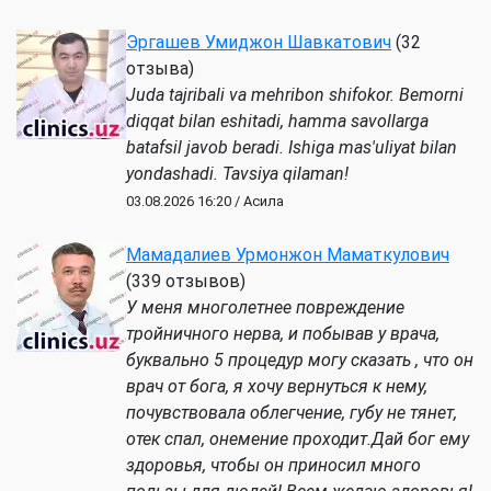
Эргашев Умиджон Шавкатович
(32
отзыва)
Juda tajribali va mehribon shifokor. Bemorni
diqqat bilan eshitadi, hamma savollarga
batafsil javob beradi. Ishiga mas'uliyat bilan
yondashadi. Tavsiya qilaman!
03.08.2026 16:20 / Асила
Мамадалиев Урмонжон Маматкулович
(339 отзывов)
У меня многолетнее повреждение
тройничного нерва, и побывав у врача,
буквально 5 процедур могу сказать , что он
врач от бога, я хочу вернуться к нему,
почувствовала облегчение, губу не тянет,
отек спал, онемение проходит.Дай бог ему
здоровья, чтобы он приносил много