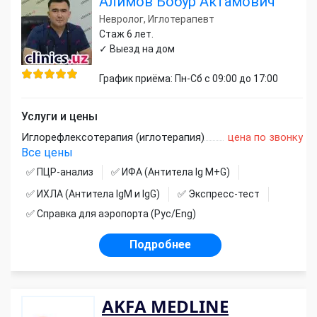
Алимов Бобур Актамович
Невролог, Иглотерапевт
Стаж 6 лет.
✓ Выезд на дом
График приёма: Пн-Сб с 09:00 до 17:00
Услуги и цены
Иглорефлексотерапия (иглотерапия)
цена по звонку
Все цены
✅ ПЦР-анализ
✅ ИФА (Антитела Ig М+G)
✅ ИХЛА (Антитела IgM и IgG)
✅ Экспресс-тест
✅ Справка для аэропорта (Рус/Eng)
Подробнее
AKFA MEDLINE