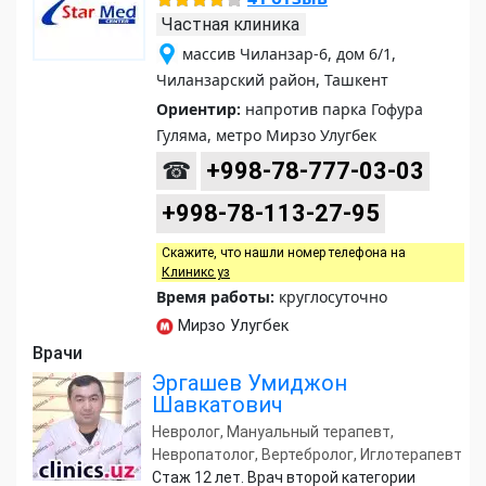
Частная клиника
массив Чиланзар-6, дом 6/1,
Чиланзарский район, Ташкент
Ориентир:
напротив парка Гофура
Гуляма, метро Мирзо Улугбек
☎
+998-78-777-03-03
+998-78-113-27-95
Скажите, что нашли номер телефона на
Клиникс уз
Время работы:
круглосуточно
Мирзо Улугбек
Врачи
Эргашев Умиджон
Шавкатович
Невролог, Мануальный терапевт,
Невропатолог, Вертебролог, Иглотерапевт
Стаж 12 лет. Врач второй категории