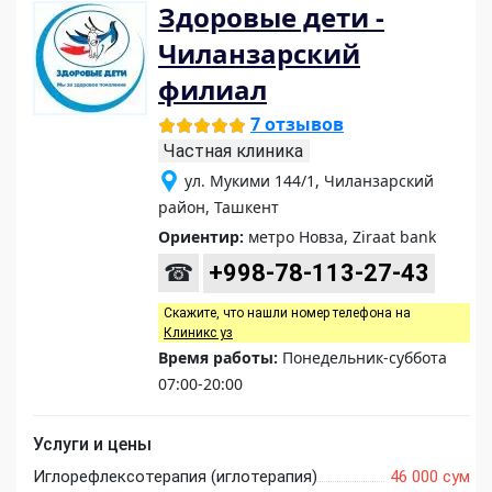
Здоровые дети -
Чиланзарский
филиал
7 отзывов
Частная клиника
ул. Мукими 144/1, Чиланзарский
район, Ташкент
Ориентир:
метро Новза, Ziraat bank
☎
+998-78-113-27-43
Скажите, что нашли номер телефона на
Клиникс уз
Время работы:
Понедельник-суббота
07:00-20:00
Услуги и цены
Иглорефлексотерапия (иглотерапия)
46 000 сум