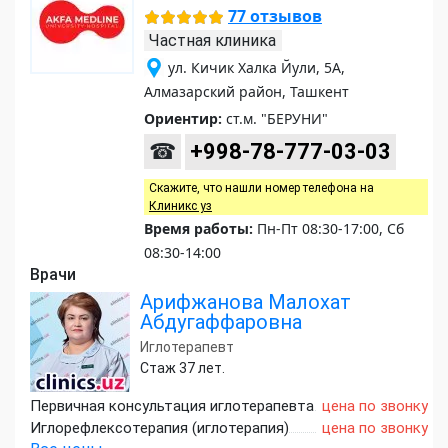
77 отзывов
Частная клиника
ул. Кичик Халка Йули, 5А,
Алмазарский район, Ташкент
Ориентир:
ст.м. "БЕРУНИ"
☎
+998-78-777-03-03
Скажите, что нашли номер телефона на
Клиникс уз
Время работы:
Пн-Пт 08:30-17:00, Сб
08:30-14:00
Врачи
Арифжанова Малохат
Абдугаффаровна
Иглотерапевт
Стаж 37 лет.
Первичная консультация иглотерапевта
цена по звонку
Иглорефлексотерапия (иглотерапия)
цена по звонку