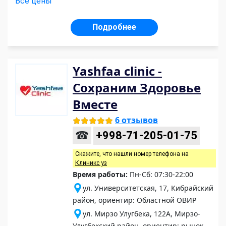
Все цены
Подробнее
Yashfaa clinic -
Сохраним Здоровье
Вместе
6 отзывов
☎
+998-71-205-01-75
Скажите, что нашли номер телефона на
Клиникс уз
Время работы:
Пн-Сб: 07:30-22:00
ул. Университетская, 17, Кибрайский
район, ориентир: Областной ОВИР
ул. Мирзо Улугбека, 122А, Мирзо-
Улугбекский район, ориентир: рынок