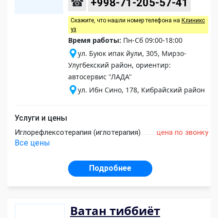
☎
+998-71-205-57-41
Скажите, что нашли номер телефона на
Клиникс
уз
Время работы:
Пн-Сб 09:00-18:00
ул. Буюк ипак йули, 305, Мирзо-
Улугбекский район, ориентир:
автосервис "ЛАДА"
ул. Ибн Сино, 178, Кибрайский район
Услуги и цены
Иглорефлексотерапия (иглотерапия)
цена по звонку
Все цены
Подробнее
Ватан тиббиёт