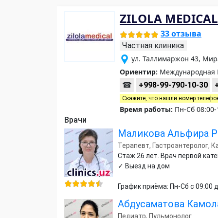
ZILOLA MEDICAL
33 отзыва
Частная клиника
ул. Таллимаржон 43, Мир
Ориентир:
Международная К
☎
+998-99-790-10-30
Скажите, что нашли номер телефо
Время работы:
Пн-Сб 08:00-
Врачи
Маликова Альфира Р
Терапевт, Гастроэнтеролог, К
Стаж 26 лет. Врач первой кат
✓ Выезд на дом
График приёма: Пн-Сб с 09:00 д
Абдусаматова Камол
Педиатр, Пульмонолог