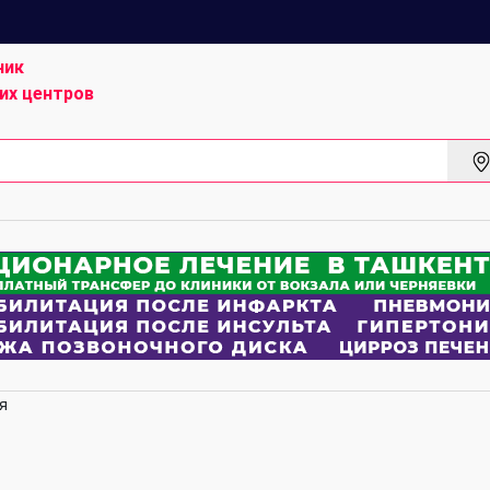
ник
их центров
я