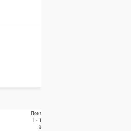
Показано
1 - 19 из
85