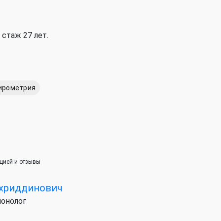
 стаж 27 лет.
ирометрия
ацией и отзывы
хриддинович
монолог