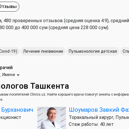
Отзывы
, 480 проверенных отзывов (средняя оценка 4.9), cредний
 000 до 400 000 сум (средняя цена 228 000 сум).
ovid-19)
Лечение пневмонии
Пульмонология детская
Сп
врачей
:
Имени
нологов Ташкента
вам посетителей Clinics.uz. Найти хорошего врача помогут анкеты с информ
я.
Бурханович
Шоумаров Завкий Фа
екционист
Торакальный хирург, Пуль
Стаж работы: 40 лет