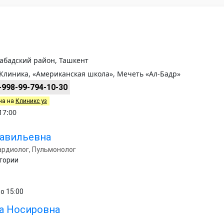
абадский район, Ташкент
линика, «Американская школа», Мечеть «Ал-Бадр»
+998-99-794-10-30
на на
Клиникс уз
17:00
авильевна
ардиолог, Пульмонолог
егории
о 15:00
а Носировна