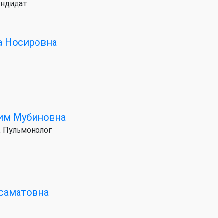
андидат
а Носировна
им Мубиновна
, Пульмонолог
усаматовна