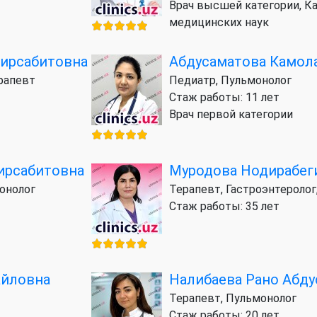
Врач высшей категории, К
медицинских наук
ирсабитовна
Абдусаматова Камол
ерапевт
Педиатр, Пульмонолог
Стаж работы: 11 лет
Врач первой категории
ирсабитовна
Муродова Нодирабег
монолог
Терапевт, Гастроэнтеролог
Стаж работы: 35 лет
айловна
Налибаева Рано Абд
Терапевт, Пульмонолог
Стаж работы: 20 лет