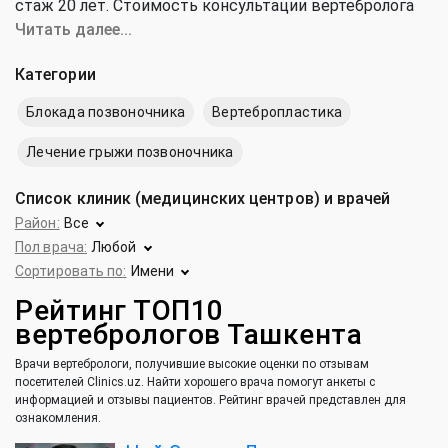
стаж 20 лет. Стоимость консультации вертебролога
от 80 000 до 300 000 сум (средняя цена 186 000 сум).
Читать далее...
Категории
Блокада позвоночника
Вертебропластика
Лечение грыжи позвоночника
Список клиник (медицинских центров) и врачей
Район:
Все
Пол врача:
Любой
Сортировать по:
Имени
Рейтинг ТОП10
вертебрологов Ташкента
Врачи вертебрологи, получившие высокие оценки по отзывам
посетителей Clinics.uz. Найти хорошего врача помогут анкеты с
информацией и отзывы пациентов. Рейтинг врачей представлен для
ознакомления.