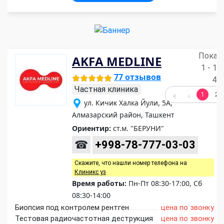
Показ
AKFA MEDLINE
1 - 19
77 отзывов
42
Частная клиника
1
2
ул. Кичик Халка Йули, 5А,
Алмазарский район, Ташкент
Ориентир:
ст.м. "БЕРУНИ"
☎
+998-78-777-03-03
Скажите, что нашли номер телефона на
Клиникс уз
Время работы:
Пн-Пт 08:30-17:00, Сб
08:30-14:00
Биопсия под контролем рентген
цена по звонку
Тестовая радиочастотная деструкция
цена по звонку