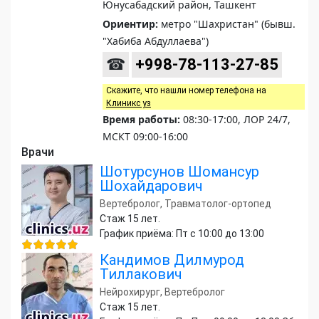
Юнусабадский район, Ташкент
Ориентир:
метро "Шахристан" (бывш.
"Хабиба Абдуллаева")
☎
+998-78-113-27-85
Скажите, что нашли номер телефона на
Клиникс уз
Время работы:
08:30-17:00, ЛОР 24/7,
МСКТ 09:00-16:00
Врачи
Шотурсунов Шомансур
Шохайдарович
Вертебролог, Травматолог-ортопед
Стаж 15 лет.
График приёма: Пт с 10:00 до 13:00
Кандимов Дилмурод
Тиллакович
Нейрохирург, Вертебролог
Стаж 15 лет.