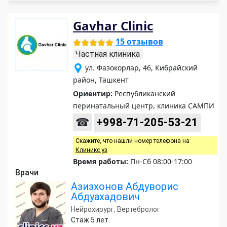
Gavhar Clinic
15 отзывов
Частная клиника
ул. Фазокорлар, 46, Кибрайский
район, Ташкент
Ориентир:
Республиканский
перинатальный центр, клиника САМПИ
☎
+998-71-205-53-21
Скажите, что нашли номер телефона на
Клиникс уз
Время работы:
Пн-Сб 08:00-17:00
Врачи
Азизхонов Абдуворис
Абдуахадович
Нейрохирург, Вертебролог
Стаж 5 лет.