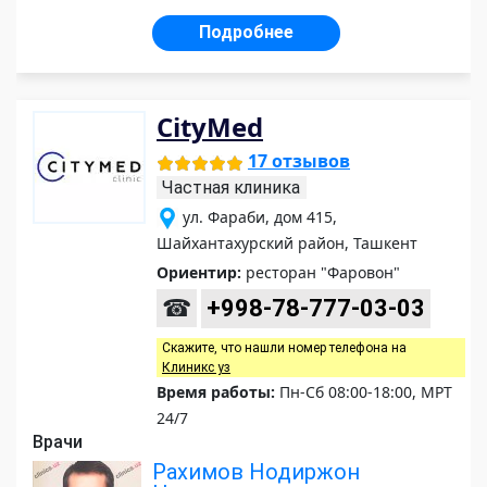
Подробнее
CityMed
17 отзывов
Частная клиника
ул. Фараби, дом 415,
Шайхантахурский район, Ташкент
Ориентир:
ресторан "Фаровон"
☎
+998-78-777-03-03
Скажите, что нашли номер телефона на
Клиникс уз
Время работы:
Пн-Сб 08:00-18:00, МРТ
24/7
Врачи
Рахимов Нодиржон