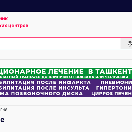
ник
ких центров
гия
те