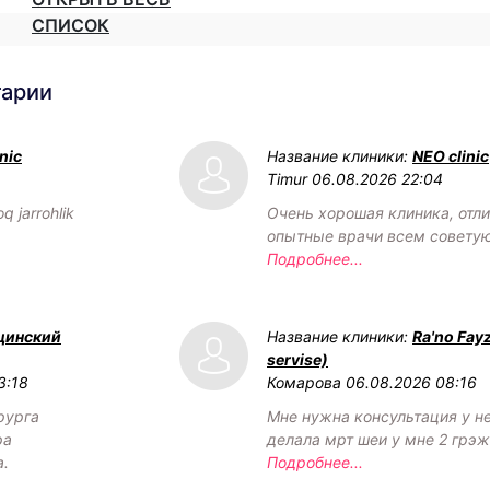
СПИСОК
тарии
nic
Название клиники:
NEO clinic
Timur
06.08.2026 22:04
q jarrohlik
Очень хорошая клиника, отл
опытные врачи всем советую
Подробнее...
цинский
Название клиники:
Ra'no Fay
servise)
3:18
Комарова
06.08.2026 08:16
рурга
Мне нужна консультация у н
ра
делала мрт шеи у мне 2 грэ
а.
Подробнее...