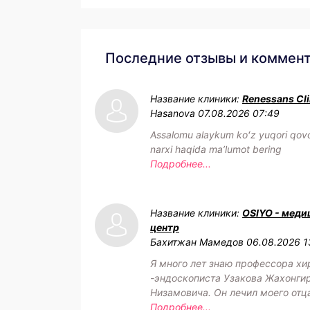
Последние отзывы и коммен
Название клиники:
Renessans Cli
Hasanova
07.08.2026 07:49
Assalomu alaykum koʻz yuqori qovo
narxi haqida maʼlumot bering
Подробнее...
Название клиники:
OSIYO - меди
центр
Бахитжан Мамедов
06.08.2026 1
Я много лет знаю профессора хи
-эндоскописта Узакова Жахонги
Низамовича. Он лечил моего отц
Подробнее...