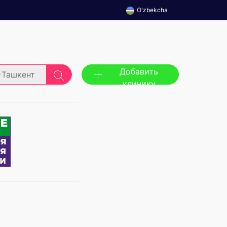
O'zbekcha
Добавить
Ташкент
клинику