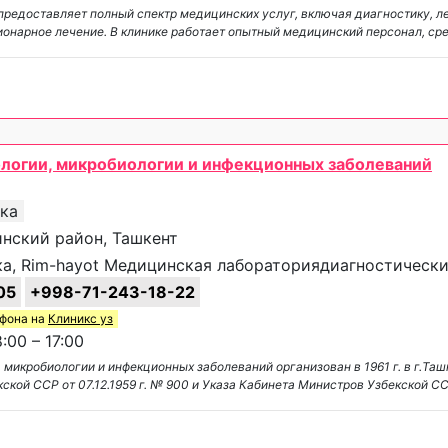
я предоставляет полный спектр медицинских услуг, включая диагностику, л
онарное лечение. В клинике работает опытный медицинский персонал, ср
логии, микробиологии и инфекционных заболеваний
ика
пинский район, Ташкент
а, Rim-hayot Медицинская лабораториядиагностически
05
+998-71-243-18-22
ефона на
Клиникс уз
:00 – 17:00
микробиологии и инфекционных заболеваний организован в 1961 г. в г.Таш
кой ССР от 07.12.1959 г. № 900 и Указа Кабинета Министров Узбекской СС