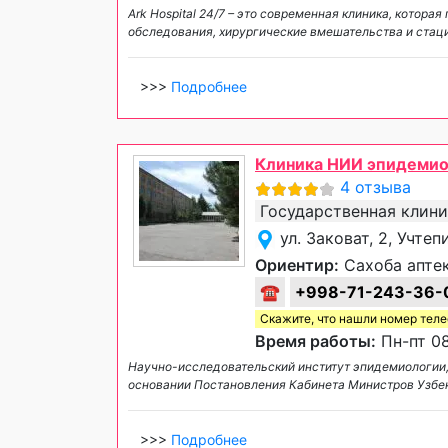
Ark Hospital 24/7 – это современная клиника, котора
обследования, хирургические вмешательства и стаци
>>>
Подробнее
Клиника НИИ эпидемио
4 отзыва
Государственная клин
ул. Заковат, 2, Учте
Ориентир:
Сахоба аптек
☎
+998-71-243-36-
Скажите, что нашли номер тел
Время работы:
Пн-пт 08
Научно-исследовательский институт эпидемиологии, 
основании Постановления Кабинета Министров Узбекс
>>>
Подробнее