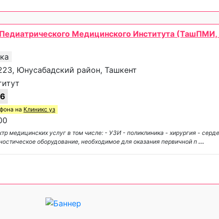
 Педиатрического Медицинского Института (ТашПМИ
ика
223, Юнусабадский район, Ташкент
титут
16
ефона на
Клиникс уз
00
 медицинских услуг в том числе: - УЗИ - поликлиника - хирургия - серд
агностическое оборудование, необходимое для оказания первичной п
...