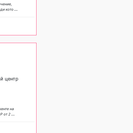
ечение,
еди кото
...
й центр
кенте на
Р от 2
...