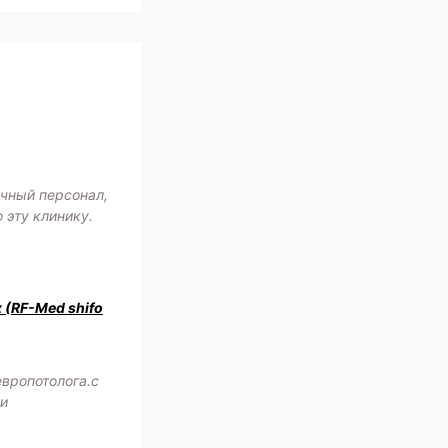
ичный персонал,
 эту клинику.
z (RF-Med shifo
европотолога.с
жи