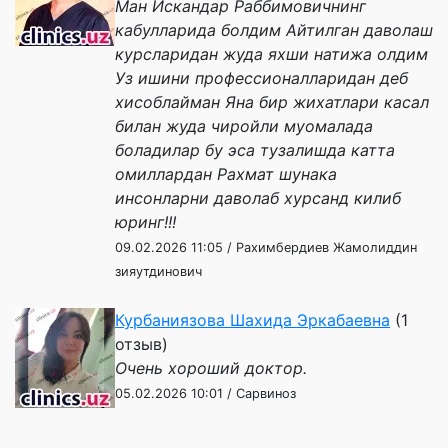
Ман Искандар Раббимовичнинг
кабулларида болдим Айтилган даволаш
курсларидан жуда яхши натижа олдим
Уз ишини профессионалларидан деб
хисоблайман Яна бир жихатлари касал
билан жуда чиройли муомалада
боладилар бу эса тузалишда катта
омиллардан Рахмат шунака
инсонларни даволаб хурсанд килиб
юринг!!!
09.02.2026 11:05 / Рахимбердиев Жамолиддин
зияутдинович
Курбаниязова Шахида Эркабаевна
(1
отзыв)
Очень хороший доктор.
05.02.2026 10:01 / Сарвиноз