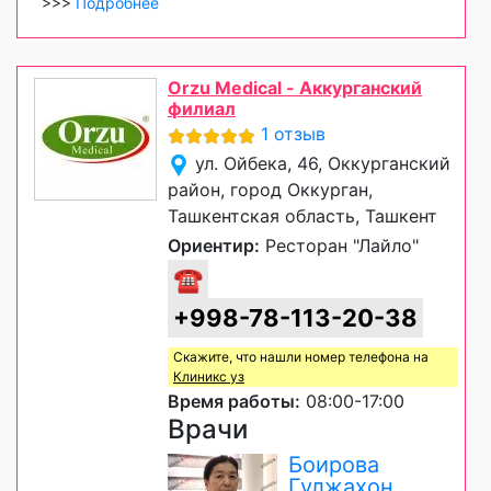
>>>
Подробнее
Orzu Medical - Аккурганский
филиал
1 отзыв
ул. Ойбека, 46, Оккурганский
район, город Оккурган,
Ташкентская область, Ташкент
Ориентир:
Ресторан "Лайло"
☎
+998-78-113-20-38
Скажите, что нашли номер телефона на
Клиникс уз
Время работы:
08:00-17:00
Врачи
Боирова
Гулжахон