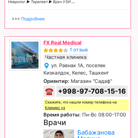
Невролог ► Терапевт ► Врач УЗИ
...
>>>
Подробнее
FX Real Medical
1 отзыв
Частная клиника
ул. Равнак 1А, поселек
Кизкалдок, Келес, Ташкент
Ориентир:
Магазин "Садаф"
☎
+998-97-708-15-16
Скажите, что нашли номер телефона на
Клиникс уз
Время работы:
Пн-Вс 08:00-17:00
Врачи
Бабажанова