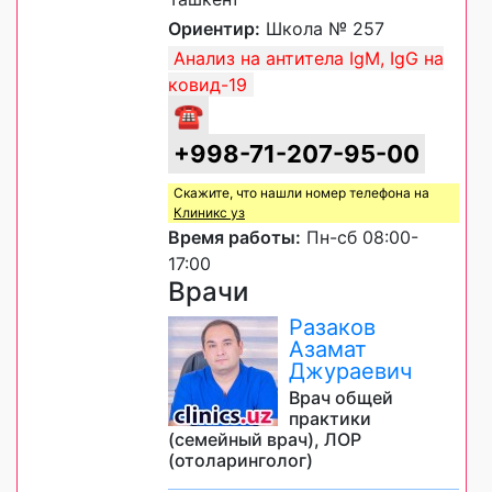
Ориентир:
Школа № 257
Анализ на антитела IgM, IgG на
ковид-19
☎
+998-71-207-95-00
Скажите, что нашли номер телефона на
Клиникс уз
Время работы:
Пн-сб 08:00-
17:00
Врачи
Разаков
Азамат
Джураевич
Врач общей
практики
(семейный врач), ЛОР
(отоларинголог)