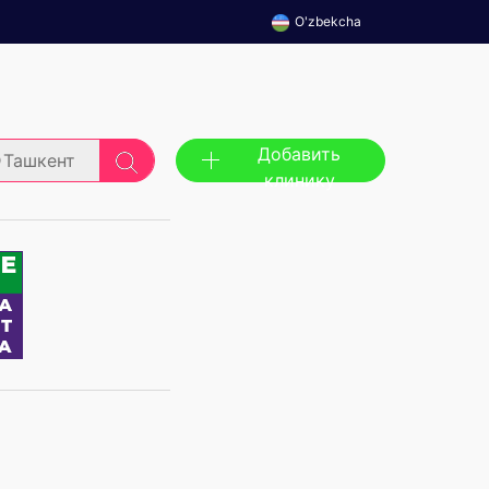
O'zbekcha
Добавить
Ташкент
клинику