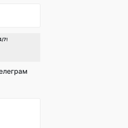
4/7!
телеграм