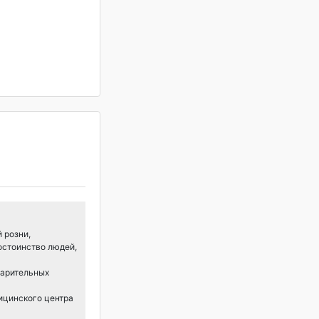
 розни,
остоинство людей,
варительных
ицинского центра