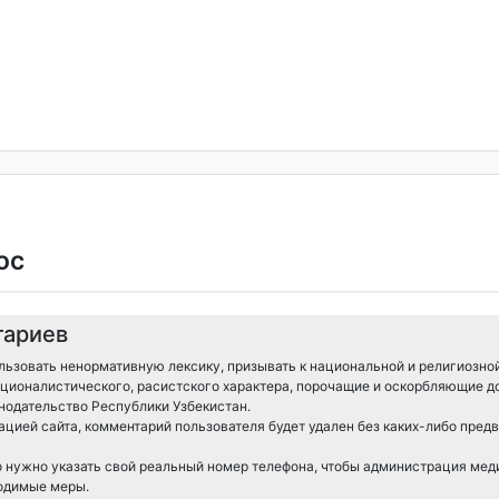
ос
тариев
ьзовать ненормативную лексику, призывать к национальной и религиозной
ционалистического, расистского характера, порочащие и оскорбляющие д
нодательство Республики Узбекистан.
цией сайта, комментарий пользователя будет удален без каких-либо пред
о нужно указать свой реальный номер телефона, чтобы администрация мед
ходимые меры.