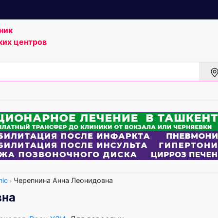
ник
ких центров
nic
Черепнина Анна Леонидовна
вна