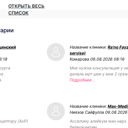
ОТКРЫТЬ ВЕСЬ
СПИСОК
тарии
цинский
Название клиники:
Ra'no Fay
servise)
3:18
Комарова
06.08.2026 08:16
рурга
Мне нужна консультация у н
ра
делала мрт шеи у мне 2 грэ
а.
Подробнее...
Название клиники:
Max-Medik
Ниязов Сайфулла
06.08.2026
ецептору (АхР)
Ассалому алейкум ман нарх
билмокчидим