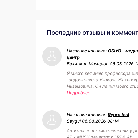
Последние отзывы и коммен
Название клиники:
OSIYO - меди
центр
Бахитжан Мамедов
06.08.2026 1
Я много лет знаю профессора хи
-эндоскописта Узакова Жахонги
Низамовича. Он лечил моего отц
Подробнее...
Название клиники:
Repro test
Saygul
06.08.2026 08:14
Антитела к ацетилхолиновом у р
АТ к MUSK рецептору LRP4-Ab