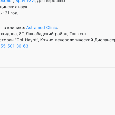
еколог
,
Врач УЗИ
, Для взрослых
цинских наук
: 21 год
т в клинике:
Astramed Clinic
.
Зохидова, 8Г, Яшнабадский район, Ташкент
сторан "Obi-Hayot", Кожно-венерологический Диспанс
55-501-36-63