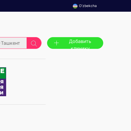
O'zbekcha
Добавить
Ташкент
клинику