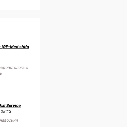
z (RF-Med shifo
европотолога.с
жи
al Service
 08:13
 навосини