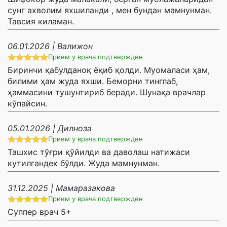
сунг ахволим яхшиланди , мен бундан мамнунман.
Тавсия киламан.
06.01.2026 | Валижон
Прием у врача подтвержден
Биринчи қабулданоқ ёқиб қолди. Муомаласи ҳам,
билими ҳам жуда яхши. Беморни тинглаб,
ҳаммасини тушунтириб беради. Шунақа врачлар
кўпайсин.
05.01.2026 | Дилноза
Прием у врача подтвержден
Ташхис тўғри қўйилди ва даволаш натижаси
кутилгандек бўлди. Жуда мамнунман.
31.12.2025 | Мамаразакова
Прием у врача подтвержден
Суппер врач 5+