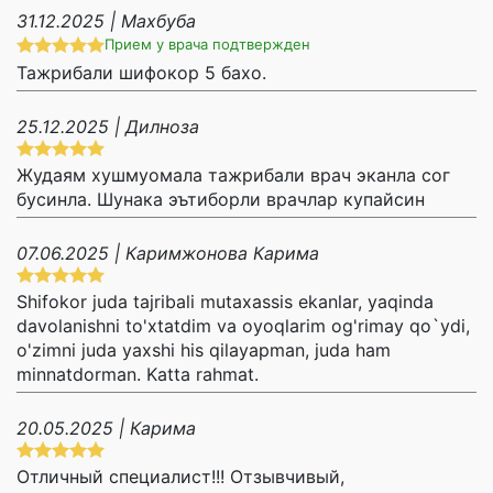
31.12.2025 | Махбуба
Прием у врача подтвержден
Тажрибали шифокор 5 бахо.
25.12.2025 | Дилноза
Жудаям хушмуомала тажрибали врач эканла сог
бусинла. Шунака эътиборли врачлар купайсин
07.06.2025 | Каримжонова Карима
Shifokor juda tajribali mutaxassis ekanlar, yaqinda
davolanishni to'xtatdim va oyoqlarim og'rimay qo`ydi,
o'zimni juda yaxshi his qilayapman, juda ham
minnatdorman. Katta rahmat.
20.05.2025 | Карима
Отличный специалист!!! Отзывчивый,