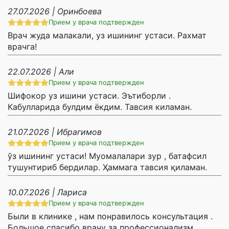
27.07.2026 | Оринбоева
Прием у врача подтвержден
Врач жуда малакали, уз ишининг устаси. Рахмат
врачга!
22.07.2026 | Али
Прием у врача подтвержден
Шифокор уз ишини устаси. Эътиборли .
Кабулларида булдим ёкдим. Тавсия киламан.
21.07.2026 | Ибрагимов
Прием у врача подтвержден
ўз ишининг устаси! Муомалалари зур , батафсил
тушунтириб бердилар. Ҳаммага тавсия қиламан.
10.07.2026 | Лариса
Прием у врача подтвержден
Были в клинике , нам понравилось консультация .
Большое спасибо врачу за профессионализм,