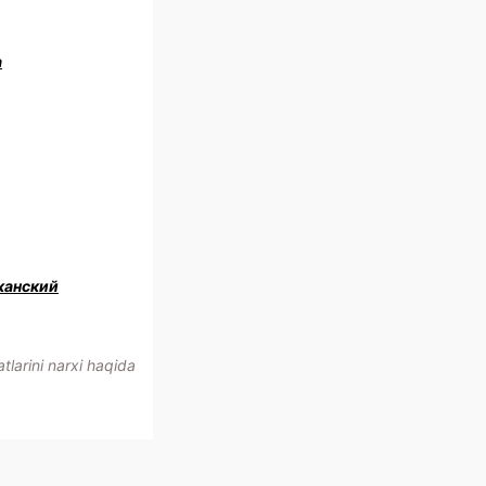
a
канский
larini narxi haqida