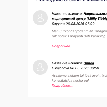
Название клиники:
Национальны
медицинский центр (Milliy Tibbi
Sayyora
08.08.2026 07:00
Men Surxondaryodanm an.Yuragim h
rak notekis urayapti deb kardiolog 
...
Подробнее...
Название клиники:
Dimed
Olimjonova
08.08.2026 06:58
Assalomu alekum tajribali ayol trixo
konsultatsiya necha pul
Подробнее...