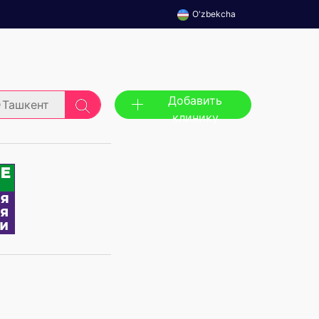
O'zbekcha
Добавить
Ташкент
клинику