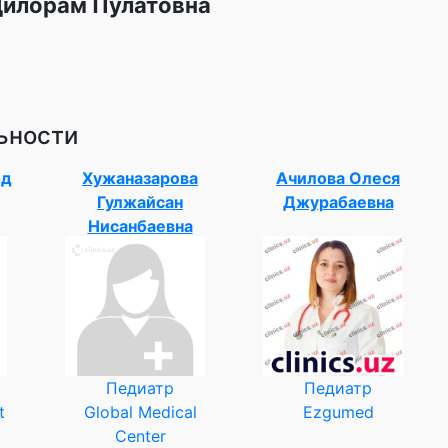
Дилорам Пулатовна
ьности
од
Хужаназарова
Ачилова Олеся
Гулжайсан
Джурабаевна
Нисанбаевна
Педиатр
Педиатр
t
Global Medical
Ezgumed
Center