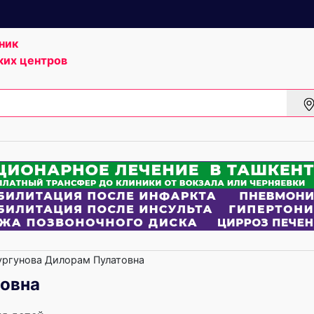
ник
ких центров
ргунова Дилорам Пулатовна
товна