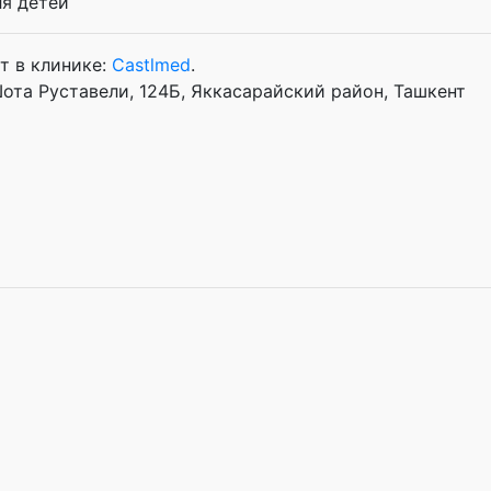
ля детей
т в клинике:
Castlmed
.
Шота Руставели, 124Б, Яккасарайский район, Ташкент