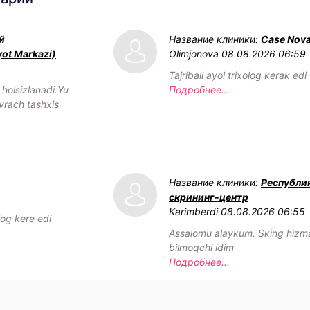
й
Название клиники:
Case Nov
yot Markazi)
Olimjonova
08.08.2026 06:59
Tajribali ayol trixolog kerak edi
olsizlanadi.Yu
Подробнее...
vrach tashxis
Название клиники:
Республи
скрининг-центр
Karimberdi
08.08.2026 06:55
log kere edi
Assalomu alaykum. Sking hizmat
bilmoqchi idim
Подробнее...