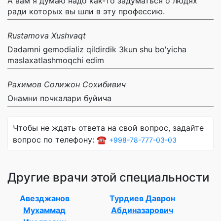
А вам я думаю надо как-то задуматься о людях
ради которых вы шли в эту профессию.
Rustamova Xushvaqt
Dadamni gemodializ qildirdik 3kun shu bo'yicha
maslaxatlashmoqchi edim
Рахимов Солижон Сохибивич
Онамни почкалари буйича
Чтобы не ждать ответа на свой вопрос, задайте
вопрос по телефону: ☎️
+998-78-777-03-03
Другие врачи этой специальности
Авезджанов
Турдиев Даврон
Мухаммад
Абдиназарович