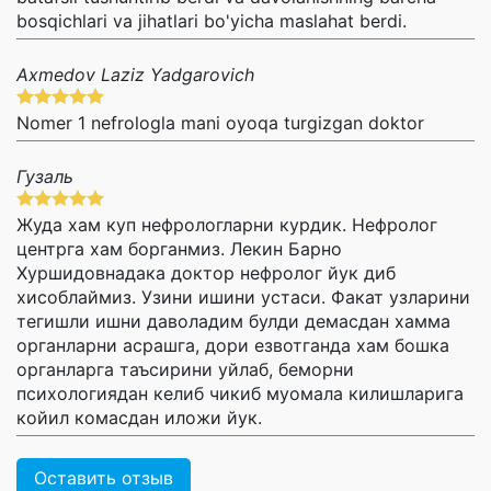
bosqichlari va jihatlari bo'yicha maslahat berdi.
Axmedov Laziz Yadgarovich
Nomer 1 nefrologla mani oyoqa turgizgan doktor
Гузаль
Жуда хам куп нефрологларни курдик. Нефролог
центрга хам борганмиз. Лекин Барно
Хуршидовнадака доктор нефролог йук диб
хисоблаймиз. Узини ишини устаси. Факат узларини
тегишли ишни даволадим булди демасдан хамма
органларни асрашга, дори езвотганда хам бошка
органларга таъсирини уйлаб, беморни
психологиядан келиб чикиб муомала килишларига
койил комасдан иложи йук.
Оставить отзыв