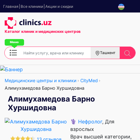
Главная
Все клиники
Акции и скидки
Каталог клиник
и медицинских центров
Ташкент
Медицинские центры и клиники
CityMed
Алимухамедова Барно Хуршидовна
Алимухамедова Барно
Хуршидовна
⚕️
Нефролог
, Для
взрослых
Врач высшей категории
13 отзывов