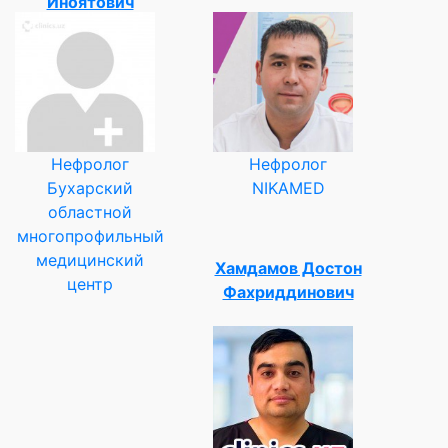
Иноятович
Нефролог
Нефролог
Бухарский
NIKAMED
областной
многопрофильный
медицинский
Хамдамов Достон
центр
Фахриддинович