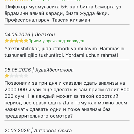
Шифокор муомуласига 5+, хар битта беморга уз
ёрдамини аямай каради, бизга жудда ёкди.
Професионал врач. Тавсия киламан
04.06.2026 | Лолахон
Прием у врача подтвержден
Yaxshi shifokor, juda e’tiborli va muloyim. Hammasini
tushunarli qilib tushuntirdi. Yordami uchun rahmat!
05.05.2026 | Худайбергенова
Позвонили за три дня и сказали сдать анализы на
2000 000 и узи еще сделать и сам прием стоит 800
000 сум . Не каждый может за такой короткий
период все сразу сдать Да к тому как можно всем
назначать сдавать одни и тоже анализы без
предварительного осмотра?
21.03.2026 | Антонова Ольга