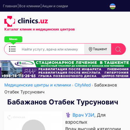
Главная
Все клиники
Акции и скидки
Каталог клиник
и медицинских центров
Ташкент
Медицинские центры и клиники
CityMed
Бабажанов
Отабек Турсунович
Бабажанов Отабек Турсунович
⚕️
Врач УЗИ
, Для
взрослых
Врач высшей категории