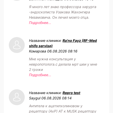
Я много лет знаю профессора хирурга
-эндоскописта Узакова Жахонгира
Низамовича. Он лечил моего отца.
Подробнее...
Название клиники:
Ra'no Fayz (RF-Med
shifo servise)
Комарова
06.08.2026 08:16
Мне нужна консультация у
невропотолога.с делала мрт шеи у мне
2 грэжи
Подробнее...
Название клиники:
Repro test
Saygul
06.08.2026 08:14
Антитела к ацетилхолиновом у
рецептору (АхР) АТ к MUSK рецептору