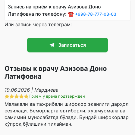
Запись на приём к врачу Азизова Доно
Латифовна по телефону: ☎️
+998-78-777-03-03
Или запись через телеграм:
Записаться
Отзывы к врачу Азизова Доно
Латифовна
19.06.2026 | Мардиева
Прием у врача подтвержден
Малакали ва тажрибали шифокор эканлиги дарҳол
сезилади. Беморларга эътиборли, хушмуомала ва
самимий муносабатда бўлади. Бундай шифокорлар
кўпроқ бўлишини тилайман.