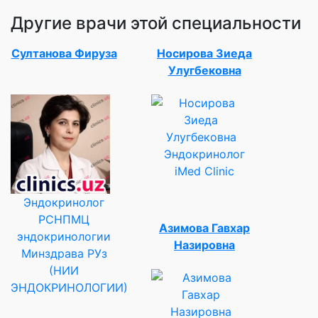
Другие врачи этой специальности
Султанова Фируза
Носирова Зиеда
Улугбековна
Эндокринолог
iMed Clinic
Эндокринолог
РСНПМЦ
Азимова Гавхар
эндокринологии
Назировна
Минздрава РУз
(НИИ
ЭНДОКРИНОЛОГИИ)