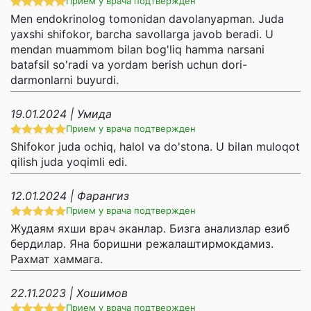
Прием у врача подтвержден
Men endokrinolog tomonidan davolanyapman. Juda
yaxshi shifokor, barcha savollarga javob beradi. U
mendan muammom bilan bog'liq hamma narsani
batafsil so'radi va yordam berish uchun dori-
darmonlarni buyurdi.
19.01.2024 | Умида
Прием у врача подтвержден
Shifokor juda ochiq, halol va do'stona. U bilan muloqot
qilish juda yoqimli edi.
12.01.2024 | Фарангиз
Прием у врача подтвержден
Жудаям яхши врач эканлар. Бизга анализлар езиб
бердилар. Яна боришни режалаштирмокдамиз.
Рахмат хаммага.
22.11.2023 | Хошимов
Прием у врача подтвержден