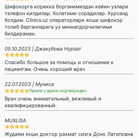
Шифокорга корикка борганимиздан кейин узлари
телефон килдилар. Холатими сорадилар. Хурсанд
болдим. Clinics.uz операторлари яхши шифокор
топиб берганларига уз миннатдорчилигими
билдираман.
05.10.2023 | Джакубова Нурзат
Спасибо большое за помощь и отношение к
пациентам. Очень хороший врач
22.07.2023 | Муниса
Прием у врача подтвержден
Врач очень внимательный, вежливый и
квалифицированный.
MUXLISA
Жудаям яхши доктор рахмат сизга Доно Латиповна