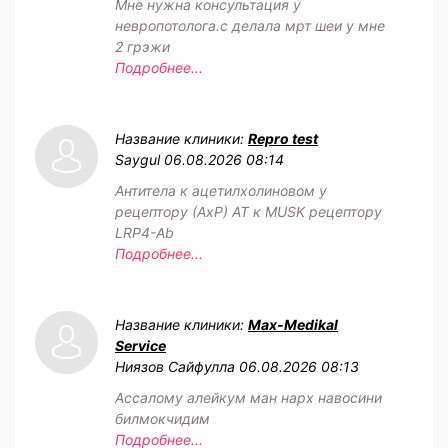
Мне нужна консультация у
невропотолога.с делала мрт шеи у мне
2 грэжи
Подробнее...
Название клиники:
Repro test
Saygul
06.08.2026 08:14
Антитела к ацетилхолиновом у
рецептору (АхР) АТ к MUSK рецептору
LRP4-Ab
Подробнее...
Название клиники:
Max-Medikal
Service
Ниязов Сайфулла
06.08.2026 08:13
Ассалому алейкум ман нарх навосини
билмокчидим
Подробнее...