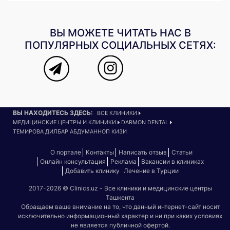
ВЫ МОЖЕТЕ ЧИТАТЬ НАС В
ПОПУЛЯРНЫХ СОЦИАЛЬНЫХ СЕТЯХ:
ВЫ НАХОДИТЕСЬ ЗДЕСЬ:
ВСЕ КЛИНИКИ
МЕДИЦИНСКИЕ ЦЕНТРЫ И КЛИНИКИ
DARMON DENTAL
ТЕМИРОВА ДИЛБАР АБДУМАННОП КИЗИ
О портале
Контакты
Написать отзыв
Статьи
Онлайн консультация
Реклама
Вакансии в клиниках
Добавить клинику
Лечение в Турции
2017-2026 © Clinics.uz - Все клиники и медицинские центры
Ташкента
Обращаем ваше внимание на то, что данный интернет-сайт носит
исключительно информационный характер и ни при каких условиях
не является публичной офертой.