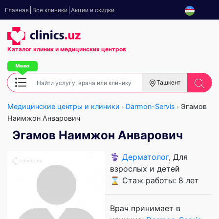
Главная
Все клиники
Акции и скидки
Каталог клиник
и медицинских центров
Ташкент
Медицинские центры и клиники
Darmon-Servis
Эгамов
Наимжон Анварович
Эгамов Наимжон Анварович
⚕️
Дерматолог
, Для
взрослых и детей
⌛ Стаж работы: 8 лет
Врач принимает в