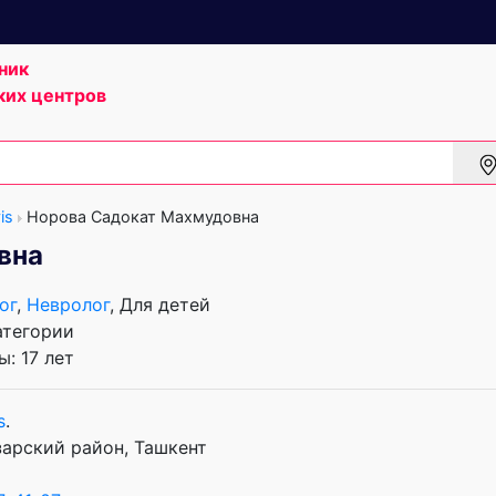
ник
ких центров
is
Норова Садокат Махмудовна
вна
ог
,
Невролог
, Для детей
атегории
: 17 лет
s
.
нзарский район, Ташкент