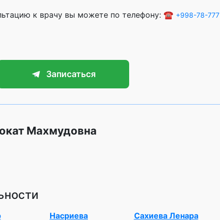
ультацию к врачу вы можете по телефону: ☎️
+998-78-777
Записаться
докат Махмудовна
ьности
р
Насриева
Сахиева Ленара