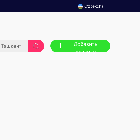
O'zbekcha
Добавить
Ташкент
клинику