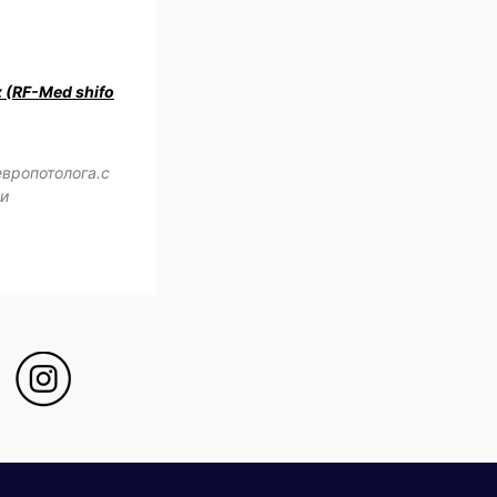
z (RF-Med shifo
европотолога.с
жи