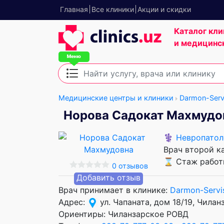
Главная
Все клиники
Акции и скидки
Каталог кли
и медицинс
Медицинские центры и клиники
Darmon-Serv
Норова Садокат Махмудо
⚕️
Невропатол
Врач второй к
⌛ Стаж работы
0 отзывов
Добавить отзыв
Врач принимает в клинике:
Darmon-Servi
Адрес:
ул. Чапаната, дом 18/19, Чила
Ориентиры: Чиланзарское РОВД