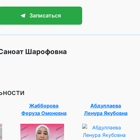
Записаться
 Саноат Шарофовна
ьности
Жабборова
Абдуллаева
Феруза Омоновна
Ленура Якубовна