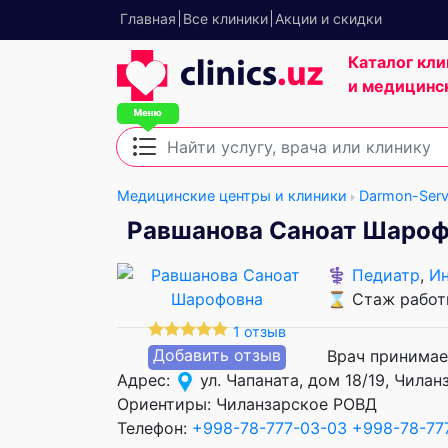
Главная
Все клиники
Акции и скидки
Каталог кли
и медицинс
Медицинские центры и клиники
Darmon-Serv
Равшанова Саноат Шаро
⚕️
Педиатр
,
И
⌛ Стаж работы
1 отзыв
Добавить отзыв
Врач принимае
Адрес:
ул. Чапаната, дом 18/19, Чила
Ориентиры: Чиланзарское РОВД
Телефон:
+998-78-777-03-03
+998-78-77