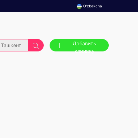
O'zbekcha
Добавить
Ташкент
клинику