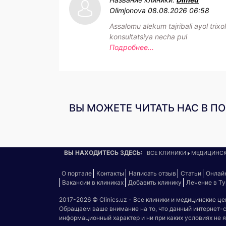
Olimjonova
08.08.2026 06:58
Assalomu alekum tajribali ayol trixo
konsultatsiya necha pul
Подробнее...
ВЫ МОЖЕТЕ ЧИТАТЬ НАС В П
ВЫ НАХОДИТЕСЬ ЗДЕСЬ:
ВСЕ КЛИНИКИ
МЕДИЦИНСК
О портале
Контакты
Написать отзыв
Статьи
Онлай
Вакансии в клиниках
Добавить клинику
Лечение в Т
2017-2026 © Clinics.uz - Все клиники и медицинские ц
Обращаем ваше внимание на то, что данный интернет-
информационный характер и ни при каких условиях не 