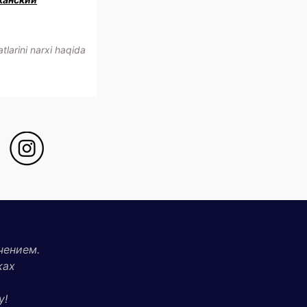
larini narxi haqida
чением.
ках
у!