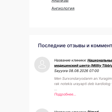
Анализы
Ангиология
Последние отзывы и коммен
Название клиники:
Национальны
медицинский центр (Milliy Tibbi
Sayyora
08.08.2026 07:00
Men Surxondaryodanm an.Yuragim h
rak notekis urayapti deb kardiolog 
...
Подробнее...
Название клиники:
Dimed