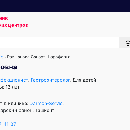
ник
ких центров
is
Равшанова Саноат Шарофовна
фовна
нфекционист
,
Гастроэнтеролог
, Для детей
: 13 лет
т в клинике:
Darmon-Servis
.
нзарский район, Ташкент
7-41-07