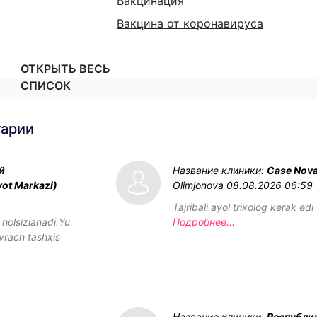
Вакцинация
Вакцина от коронавируса
ОТКРЫТЬ ВЕСЬ
СПИСОК
тарии
й
Название клиники:
Case Nov
yot Markazi)
Olimjonova
08.08.2026 06:59
Tajribali ayol trixolog kerak edi
olsizlanadi.Yu
Подробнее...
vrach tashxis
Название клиники:
Республи