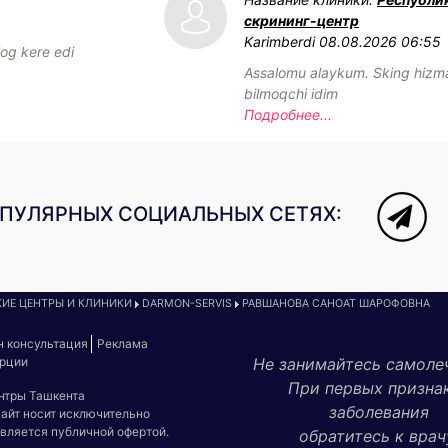
скрининг-центр
Karimberdi
08.08.2026 06:55
log kere edi
Assalomu alaykum. Sking hizmat
bilmoqchi idim
Подробнее...
ОПУЛЯРНЫХ СОЦИАЛЬНЫХ СЕТЯХ:
ИЕ ЦЕНТРЫ И КЛИНИКИ
DARMON-SERVIS
РАВШАНОВА САНОАТ ШАРОФОВНА
н консультация
Реклама
урции
Не занимайтесь самоле
При первых призна
ентры Ташкента
заболевания
сайт носит исключительно
является публичной офертой.
обратитесь к врач