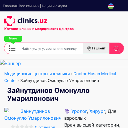
Главная
Все клиники
Акции и скидки
Каталог клиник
и медицинских центров
Ташкент
Медицинские центры и клиники
Doctor Hasan Medical
Center
Зайнутдинов Омонулло Умарилонович
Зайнутдинов Омонулло
Умарилонович
⚕️
Уролог
,
Хирург
, Для
взрослых
Врач высшей категории
0 отзывов