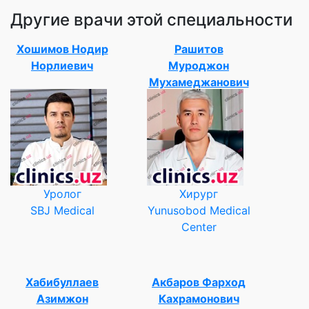
Другие врачи этой специальности
Хошимов Нодир
Рашитов
Норлиевич
Муроджон
Мухамеджанович
Уролог
Хирург
SBJ Medical
Yunusobod Medical
Center
Хабибуллаев
Акбаров Фарход
Азимжон
Кахрамонович