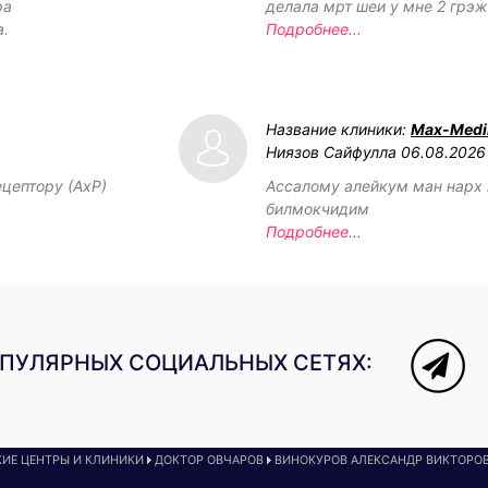
ра
делала мрт шеи у мне 2 грэ
а.
Подробнее...
Название клиники:
Max-Medik
Ниязов Сайфулла
06.08.2026
ецептору (АхР)
Ассалому алейкум ман нарх
билмокчидим
Подробнее...
ОПУЛЯРНЫХ СОЦИАЛЬНЫХ СЕТЯХ:
ИЕ ЦЕНТРЫ И КЛИНИКИ
ДОКТОР ОВЧАРОВ
ВИНОКУРОВ АЛЕКСАНДР ВИКТОРО