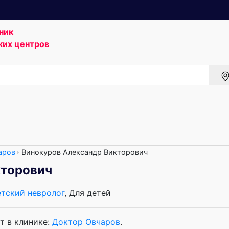
ник
ких центров
аров
Винокуров Александр Викторович
кторович
тский невролог
, Для детей
т в клинике:
Доктор Овчаров
.