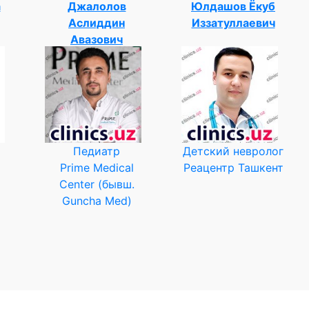
а
Джалолов
Юлдашов Ёкуб
Аслиддин
Иззатуллаевич
Авазович
Педиатр
Детский невролог
Prime Medical
Реацентр Ташкент
Center (бывш.
Guncha Med)