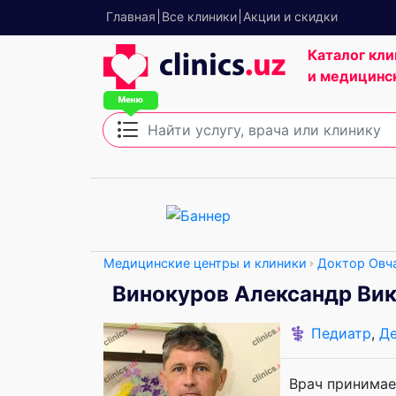
Главная
Все клиники
Акции и скидки
Каталог кли
и медицинс
Медицинские центры и клиники
Доктор Овч
Винокуров Александр Ви
⚕️
Педиатр
,
Де
Врач принимае