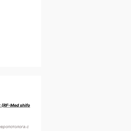
z (RF-Med shifo
европотолога.с