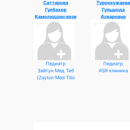
Саттарова
Туронхужаев
Гулбахор
Гульшода
Камолиддин кизи
Аскаровна
Педиатр
Педиатр
Зайтун Мед Тиб
ASR клиника
(Zaytun Med Tib)