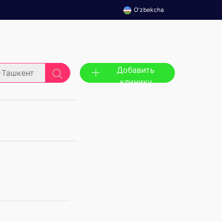
O'zbekcha
Добавить
Ташкент
клинику