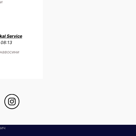
жи
al Service
 08:13
 навосини
ВИЧ