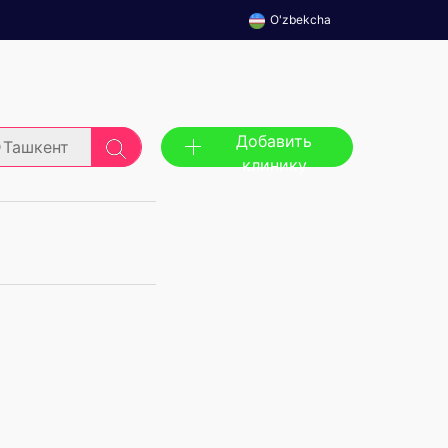
O'zbekcha
Добавить
Ташкент
клинику