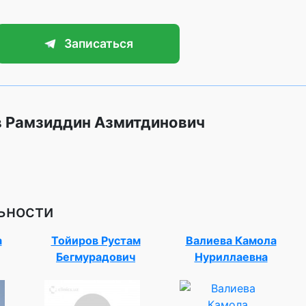
Записаться
в Рамзиддин Азмитдинович
ьности
а
Тойиров Рустам
Валиева Камола
Бегмурадович
Нуриллаевна