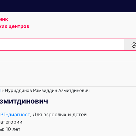
ник
ких центров
l
Нуриддинов Рамзиддин Азмитдинович
змитдинович
РТ-диагност
, Для взрослых и детей
категории
: 10 лет