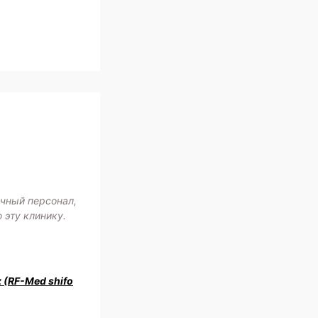
ичный персонал,
 эту клинику.
z (RF-Med shifo