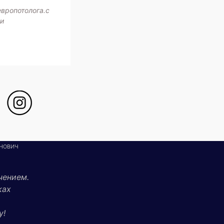
европотолога.с
жи
НОВИЧ
чением.
ках
у!