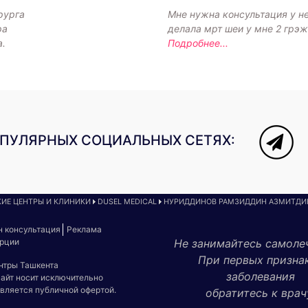
рурга
Мне нужна консультация у н
ра
делала мрт шеи у мне 2 грэ
а.
Подробнее...
ОПУЛЯРНЫХ СОЦИАЛЬНЫХ СЕТЯХ:
ИЕ ЦЕНТРЫ И КЛИНИКИ
DUSEL MEDICAL
НУРИДДИНОВ РАМЗИДДИН АЗМИТДИ
н консультация
Реклама
урции
Не занимайтесь самоле
При первых призна
ентры Ташкента
заболевания
сайт носит исключительно
является публичной офертой.
обратитесь к врач