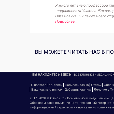
Я много лет знаю профессора хи
-эндоскописта Узакова Жахонги
Низамовича. Он лечил моего отц
Подробнее...
ВЫ МОЖЕТЕ ЧИТАТЬ НАС В П
ВЫ НАХОДИТЕСЬ ЗДЕСЬ:
ВСЕ КЛИНИКИ
МЕДИЦИНСК
О портале
Контакты
Написать отзыв
Статьи
Онлай
Вакансии в клиниках
Добавить клинику
Лечение в Т
2017-2026 © Clinics.uz - Все клиники и медицинские ц
Обращаем ваше внимание на то, что данный интернет-
информационный характер и ни при каких условиях не 