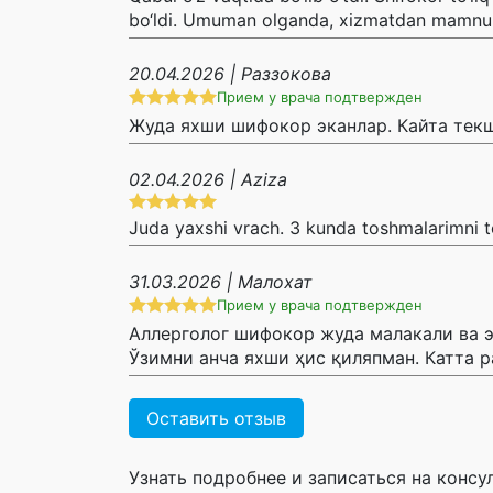
bo‘ldi. Umuman olganda, xizmatdan mamn
20.04.2026 | Раззокова
Прием у врача подтвержден
Жуда яхши шифокор эканлар. Кайта текш
02.04.2026 | Aziza
Juda yaxshi vrach. 3 kunda toshmalarimni to
31.03.2026 | Малохат
Прием у врача подтвержден
Аллерголог шифокор жуда малакали ва э
Ўзимни анча яхши ҳис қиляпман. Катта р
Оставить отзыв
Узнать подробнее и записаться на конс