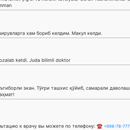
unman
ирувларга хам бориб келдим. Макул келди.
zalab ketdi. Juda bilimli doktor
ътиборли экан. Тўғри ташхис қўйиб, самарали даволаш
аҳмат!
ультацию к врачу вы можете по телефону: ☎️
+998-78-777