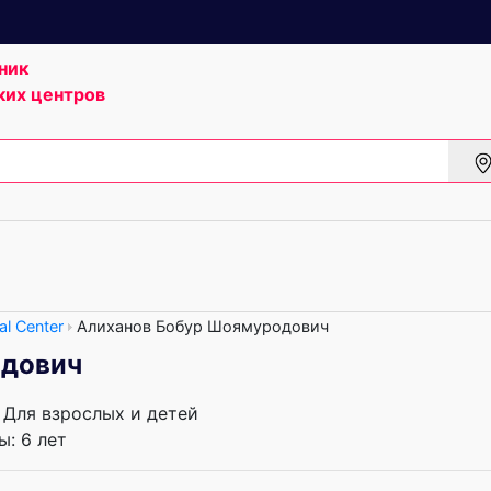
ник
ких центров
al Center
Алиханов Бобур Шоямуродович
одович
, Для взрослых и детей
: 6 лет