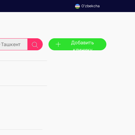
O'zbekcha
Добавить
Ташкент
клинику