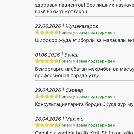
здоровья пациентов! Без лишних назнач
вам! Рахмат коттакон
22.06.2026 | Жуманазаров
Прием у врача подтвержден
Шифокор жуда этиборли ва малакали эка
01.06.2026 | Бунёд
Прием у врача подтвержден
Беморларга нисбатан меҳрибон ва масъу
профессионал тарзда ўтди.
29.04.2026 | Сарвар
Прием у врача подтвержден
Консультацияларига бордик.Жуда зур му
28.04.2026 | Махлие
Прием у врача подтвержден
Qabul o‘z vaqtida bo‘lib o‘tdi. Shifokor to‘li