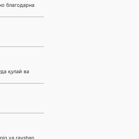
но благодарна
да қулай ва
 aniq va ravshan