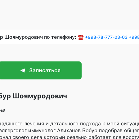
ур Шоямуродович по телефону: ☎️
+998-78-777-03-03
+998
Записаться
обур Шоямуродович
на
адящего лечения и детального подхода к моей ситуац
 аллерголог иммунолог Алиханов Бобур подобрав обще
онал своего дела который реально работает для восст