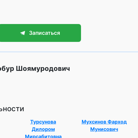
Записаться
Бобур Шоямуродович
ьности
Турсунова
Мухсинов Фарход
Дилором
Мунисович
Мирсабитовна