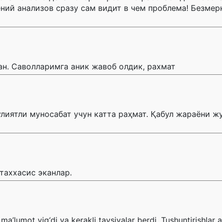
ений анализов сразу сам видит в чем проблема! Безмер
н. Саволларимга аник жавоб олдик, рахмат
лиятли муносабат учун катта раҳмат. Қабул жараёни жу
таххасис эканлар.
q ma’lumot yig‘di va kerakli tavsiyalar berdi. Tushuntirishlar