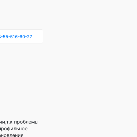
-55-516-60-27
ии,т.к проблемы
профильное
ановления