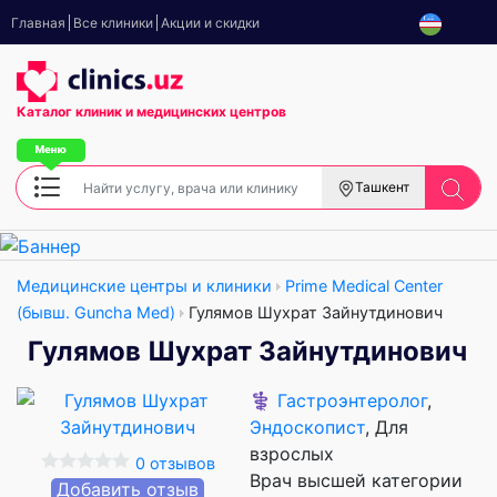
Главная
Все клиники
Акции и скидки
Каталог клиник
и медицинских центров
Ташкент
Медицинские центры и клиники
Prime Medical Center
(бывш. Guncha Med)
Гулямов Шухрат Зайнутдинович
Гулямов Шухрат Зайнутдинович
⚕️
Гастроэнтеролог
,
Эндоскопист
, Для
взрослых
0 отзывов
Врач высшей категории
Добавить отзыв