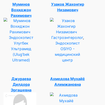
Муминов
Узаков Жахонгир
Вохиджон
Низамович
Рахимович
Эндоскопист
Гастроэнтеролог
,
Улугбек
Эндоскопист
Ультрамед
OSIYO -
(Ulug’bek
медицинский
Ultramed)
центр
Джураева
Ахмедова Мухайё
Дилдора
Алимжановна
Эргашевна