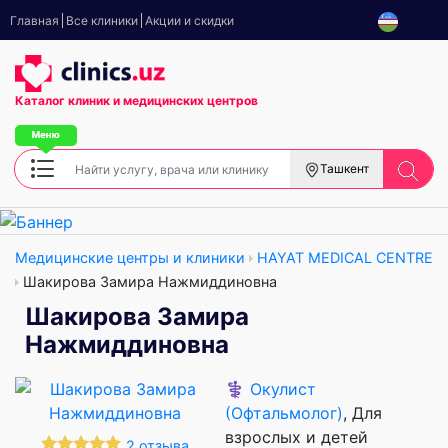
Главная
Все клиники
Акции и скидки
Каталог клиник
и медицинских центров
Ташкент
Медицинские центры и клиники
HAYAT MEDICAL CENTRE
Шакирова Замира Нажмиддиновна
Шакирова Замира
Нажмиддиновна
⚕️
Окулист
(Офтальмолог)
, Для
взрослых и детей
2 отзыва