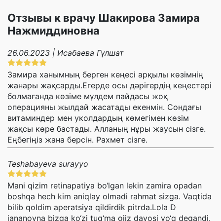
Отзывы к врачу Шакирова Замира
Нажмиддиновна
26.06.2023 | Исабаева Гүлшат
Замира ханымның берген кеңесі арқылы көзімнің
жанары жақсарды.Егерде осы дәрігердің кеңестері
болмағанда көзіме мүлдем пайдасы жоқ
операцияны жылдай жасатады екенмін. Сондағы
витаминдер мен уколдардың көмегімен көзім
жақсы көре бастады. Алланың нұры жаусын сізге.
Еңбегіңіз жана берсін. Рахмет сізге.
Teshabayeva surayyo
Mani qizim retinapatiya bo‘lgan lekin zamira opadan
boshqa hech kim aniqlay olmadi rahmat sizga. Vaqtida
bilib qoldim aperatsiya qildirdik pitrda.Lola D
jananovna bizga ko‘zi tug‘ma ojiz davosi yo‘q degandi.