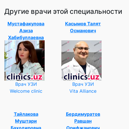
Другие врачи этой специальности
Мустафакулова
Касымов Талят
Азиза
Османович
Хабибуллаевна
Врач УЗИ
Врач УЗИ
Welcome clinic
Vita Alliance
Тайлакова
Бердимуратов
Муштари
Равшан
Баходировна
Орифжанович