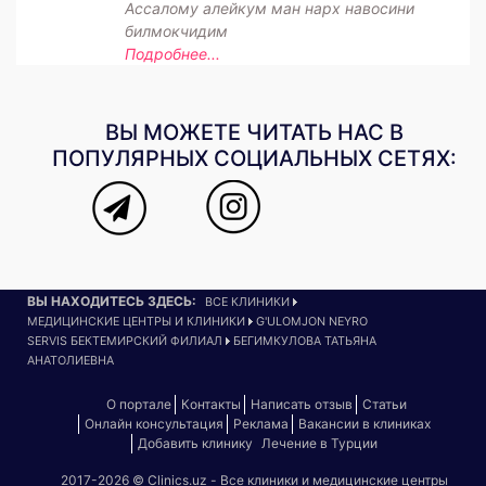
Ассалому алейкум ман нарх навосини
билмокчидим
Подробнее...
ВЫ МОЖЕТЕ ЧИТАТЬ НАС В
ПОПУЛЯРНЫХ СОЦИАЛЬНЫХ СЕТЯХ:
ВЫ НАХОДИТЕСЬ ЗДЕСЬ:
ВСЕ КЛИНИКИ
МЕДИЦИНСКИЕ ЦЕНТРЫ И КЛИНИКИ
G'ULOMJON NEYRO
SERVIS БЕКТЕМИРСКИЙ ФИЛИАЛ
БЕГИМКУЛОВА ТАТЬЯНА
АНАТОЛИЕВНА
О портале
Контакты
Написать отзыв
Статьи
Онлайн консультация
Реклама
Вакансии в клиниках
Добавить клинику
Лечение в Турции
2017-2026 © Clinics.uz - Все клиники и медицинские центры