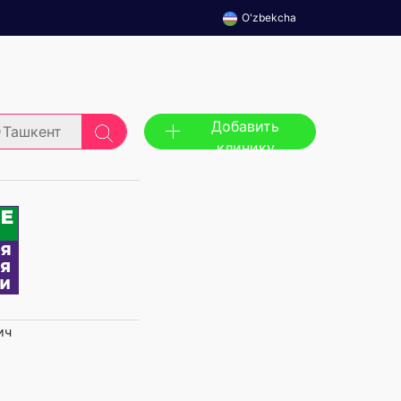
O'zbekcha
Добавить
Ташкент
клинику
ич