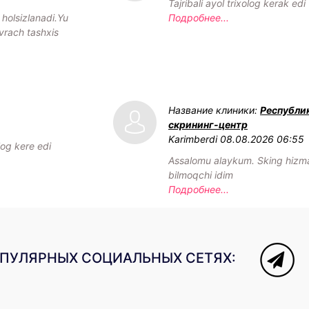
Tajribali ayol trixolog kerak edi
olsizlanadi.Yu
Подробнее...
vrach tashxis
Название клиники:
Республи
скрининг-центр
Karimberdi
08.08.2026 06:55
log kere edi
Assalomu alaykum. Sking hizmat
bilmoqchi idim
Подробнее...
ОПУЛЯРНЫХ СОЦИАЛЬНЫХ СЕТЯХ: