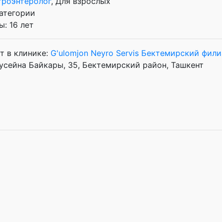
троэнтеролог
, Для взрослых
атегории
: 16 лет
т в клинике:
G'ulomjon Neyro Servis Бектемирский фили
Хусейна Байкары, 35, Бектемирский район, Ташкент