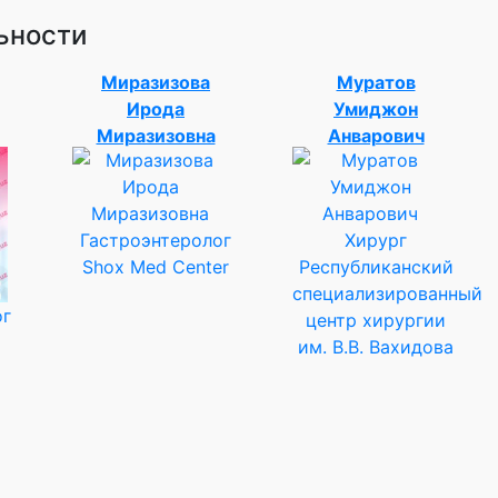
ьности
Миразизова
Муратов
Ирода
Умиджон
Миразизовна
Анварович
Гастроэнтеролог
Хирург
Shox Med Center
Республиканский
специализированный
ог
центр хирургии
им. В.В. Вахидова