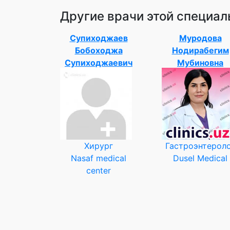
Другие врачи этой специал
Супиходжаев
Муродова
Бобоходжа
Нодирабегим
Супиходжаевич
Мубиновна
Хирург
Гастроэнтерол
Nasaf medical
Dusel Medical
center