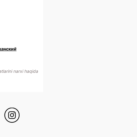
канский
larini narxi haqida