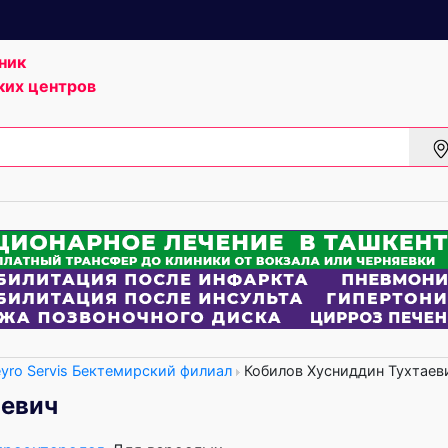
ник
ких центров
eyro Servis Бектемирский филиал
Кобилов Хусниддин Тухтаев
аевич