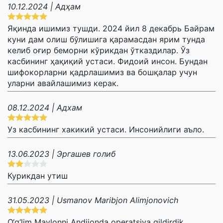
10.12.2024 | Адҳам
Яқинда ишимиз тушди. 2024 йил 8 декабрь Байрам
куни дам олиш бўлишига қарамасдан ярим тунда
келиб оғир беморни кўрикдан ўтказдилар. Ўз
касбининг ҳақиқий устаси. Фидоий инсон. Бундан
шифокорларни қадрлашимиз ва бошқалар учун
уларни авайлашимиз керак.
08.12.2024 | Адхам
Уз касбининг хакикий устаси. Инсонийлиги аъло.
13.06.2023 | Эргашев голиб
Курикдан утиш
31.05.2023 | Usmanov Maribjon Alimjonovich
O‘g‘lim Mavlonni Andijonda operatsiya qildirdik