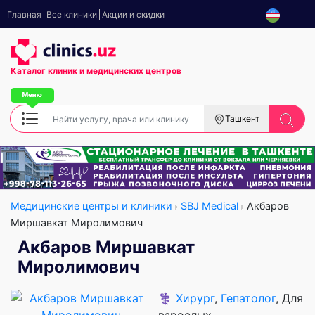
Главная
Все клиники
Акции и скидки
Каталог клиник
и медицинских центров
Ташкент
Медицинские центры и клиники
SBJ Medical
Акбаров
Миршавкат Миролимович
Акбаров Миршавкат
Миролимович
⚕️
Хирург
,
Гепатолог
, Для
взрослых