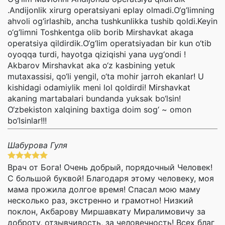
.Andijonlik xirurg operatsiyani eplay olmadi.O‘g‘limning
ahvoli og‘irlashib, ancha tushkunlikka tushib qoldi.Keyin
o‘g‘limni Toshkentga olib borib Mirshavkat akaga
operatsiya qildirdik.O‘g‘lim operatsiyadan bir kun o‘tib
oyoqqa turdi, hayotga qiziqishi yana uyg‘ondi !
Akbarov Mirshavkat aka o‘z kasbining yetuk
mutaxassisi, qo‘li yengil, o‘ta mohir jarroh ekanlar! U
kishidagi odamiylik meni lol qoldirdi! Mirshavkat
akaning martabalari bundanda yuksak bo‘lsin!
O‘zbekiston xalqining baxtiga doim sog‘ ~ omon
bo‘lsinlar!!!
Шабурова Гуля
Врач от Бога! Очень добрый, порядочный Человек!
С большой буквой! Благодаря этому человеку, моя
мама прожила долгое время! Спасал мою маму
несколько раз, экстренно и грамотно! Низкий
поклон, Акбарову Миршавкату Миралимовичу за
доброту, отзывчивость, за человечность! Всех благ