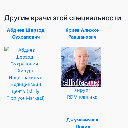
Другие врачи этой специальности
Абдиев Шерзод
Яриев Алижон
Сухрапович
Равшанович
Хирург
Национальный
медицинский
Хирург
центр (Milliy
RDM клиника
Tibbiyot Markazi)
Джуманиязов
Шокир