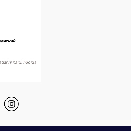
канский
larini narxi haqida