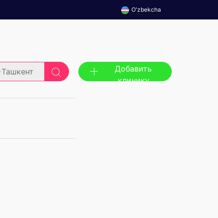
O'zbekcha
Добавить
Ташкент
клинику