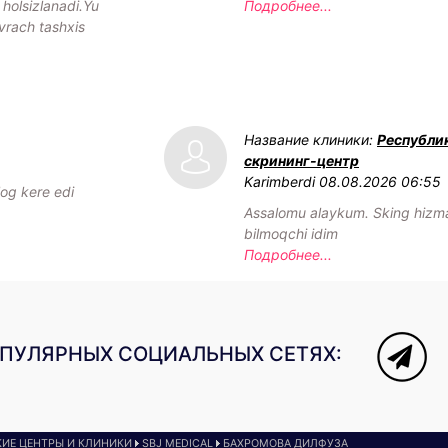
olsizlanadi.Yu
Подробнее...
vrach tashxis
Название клиники:
Республи
скрининг-центр
Karimberdi
08.08.2026 06:55
log kere edi
Assalomu alaykum. Sking hizmat
bilmoqchi idim
Подробнее...
ОПУЛЯРНЫХ СОЦИАЛЬНЫХ СЕТЯХ:
ИЕ ЦЕНТРЫ И КЛИНИКИ
SBJ MEDICAL
БАХРОМОВА ДИЛФУЗА