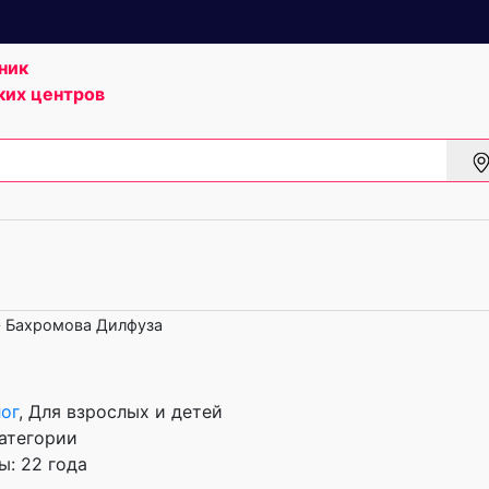
ник
ких центров
Бахромова Дилфуза
ог
, Для взрослых и детей
атегории
: 22 года