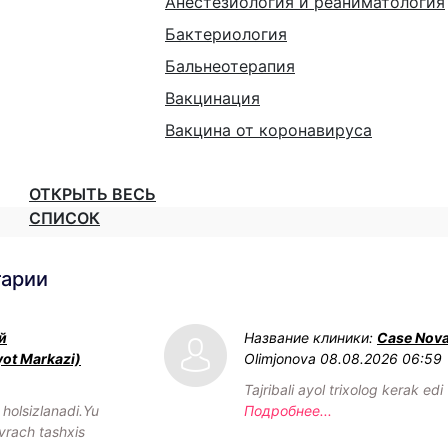
Анестезиология и реаниматология
Бактериология
Бальнеотерапия
Вакцинация
Вакцина от коронавируса
ОТКРЫТЬ ВЕСЬ
СПИСОК
тарии
й
Название клиники:
Case Nov
yot Markazi)
Olimjonova
08.08.2026 06:59
Tajribali ayol trixolog kerak edi
olsizlanadi.Yu
Подробнее...
vrach tashxis