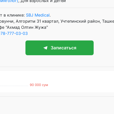
ринголог)
, Для взрослых и детей
т в клинике:
SBJ Medical
.
овунчи, Алгоритм 31 квартал, Учтепинский район, Ташк
фе "Ахмад Олтин Жужа"
78-777-03-03
Записаться
90 000 сум