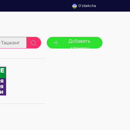
O'zbekcha
Добавить
Ташкент
клинику