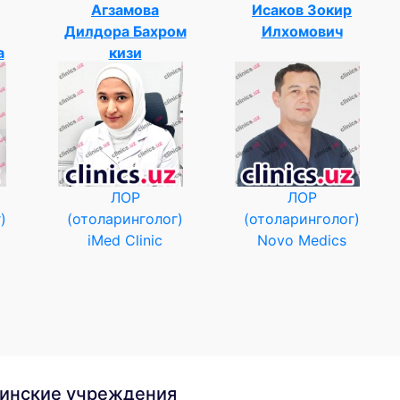
Агзамова
Исаков Зокир
Дилдора Бахром
Илхомович
а
кизи
ЛОР
ЛОР
)
(отоларинголог)
(отоларинголог)
iMed Clinic
Novo Medics
инские учреждения