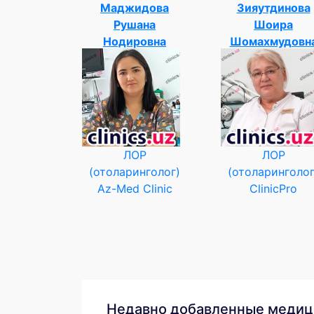
Маджидова
Зияутдинова
Рушана
Шоира
Нодировна
Шомахмудовн
ЛОР
ЛОР
(отоларинголог)
(отоларинголог
Az-Med Clinic
ClinicPro
Недавно добавленные медиц