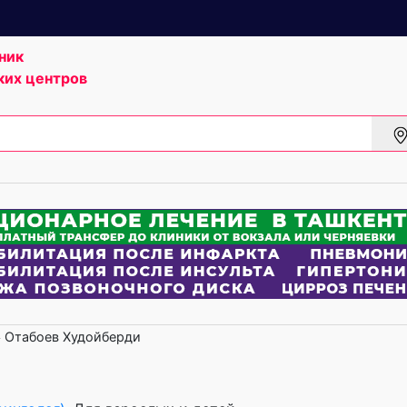
ник
ких центров
Отабоев Худойберди