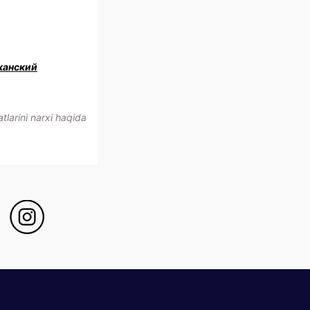
канский
larini narxi haqida