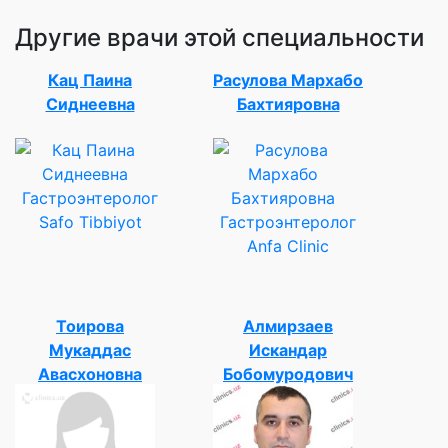
Другие врачи этой специальности
Кац Паина
Расулова Мархабо
Сиднеевна
Бахтияровна
Гастроэнтеролог
Safo Tibbiyot
Гастроэнтеролог
Anfa Clinic
Тоирова
Алмирзаев
Мукаддас
Искандар
Авасхоновна
Бобомуродович