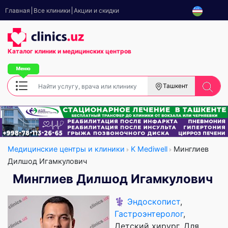
Главная
Все клиники
Акции и скидки
Каталог клиник
и медицинских центров
Ташкент
Медицинские центры и клиники
K Mediwell
Минглиев
Дилшод Игамкулович
Минглиев Дилшод Игамкулович
⚕️
Эндоскопист
,
Гастроэнтеролог
,
Детский хирург, Для