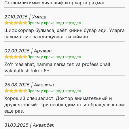
Соғломлигимиз учун шифокорларга раҳмат.
27.10.2025 | Умида
Прием у врача подтвержден
Шифокорлар бўлмаса, ҳаёт қийин бўлар эди. Уларга
саломатлик ва куч-қувват тилайман.
02.09.2025 | Аружан
Прием у врача подтвержден
Zo'r maslahat, hamma narsa tez va professional!
Vakolatli shifokor 5+
25.08.2025 | Амелина
Прием у врача подтвержден
Хороший специалист. Доктор внимательный и
дружелюбный. При необходимости обращусь к вам
еще раз.
31.03.2025 | Анварбек