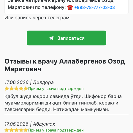
Запись на приём к врачу Аллабергенов Озод
Маратович по телефону: ☎️
+998-78-777-03-03
Или запись через телеграм:
Записаться
Отзывы к врачу Аллабергенов Озод
Маратович
17.06.2026 | Дилдора
Прием у врача подтвержден
Қабул жуда юқори савияда ўтди. Шифокор барча
муаммоларимни диққат билан тинглаб, керакли
тавсияларни берди. Натижадан мамнунман.
17.06.2026 | Абдуллох
Прием у врача подтвержден