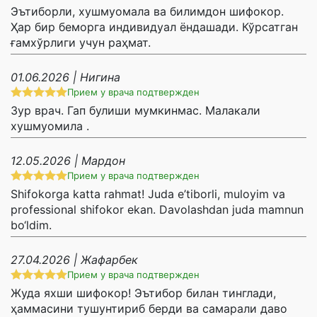
Эътиборли, хушмуомала ва билимдон шифокор.
Ҳар бир беморга индивидуал ёндашади. Кўрсатган
ғамхўрлиги учун раҳмат.
01.06.2026 | Нигина
Прием у врача подтвержден
Зур врач. Гап булиши мумкинмас. Малакали
хушмуомила .
12.05.2026 | Мардон
Прием у врача подтвержден
Shifokorga katta rahmat! Juda e’tiborli, muloyim va
professional shifokor ekan. Davolashdan juda mamnun
bo‘ldim.
27.04.2026 | Жафарбек
Прием у врача подтвержден
Жуда яхши шифокор! Эътибор билан тинглади,
ҳаммасини тушунтириб берди ва самарали даво