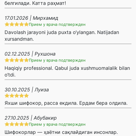
белгилади. Катта раҳмат!
17.01.2026 | Мирхамид
Прием у врача подтвержден
Davolash jarayoni juda puxta o‘ylangan. Natijadan
xursandman.
02.12.2025 | Рухшона
Прием у врача подтвержден
Haqiqiy professional. Qabul juda xushmuomalalik bilan
o‘tdi.
30.10.2025 | Луиза
Яхши шифокор, расса екдила. Ердам бера олдила.
27.10.2025 | Абубакир
Прием у врача подтвержден
Шифокорлар — ҳаётни сақлайдиган инсонлар.