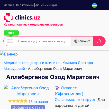
Главная
Все клиники
Акции и скидки
Каталог клиник
и медицинских центров
Ташкент
Медицинские центры и клиники
Клиника Доктора
Максудовой
Аллабергенов Озод Маратович
Аллабергенов Озод Маратович
⚕️
Окулист
(Офтальмолог)
,
Офтальмолог-хирург
, Для
13 отзывов
взрослых и детей
Добавить отзыв