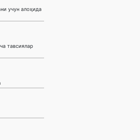
ани учун алоҳида
ча тавсиялар
n