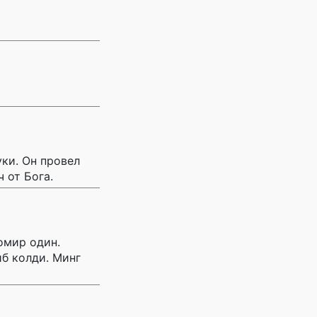
ки. Он провел
 от Бога.
омир один.
иб колди. Минг