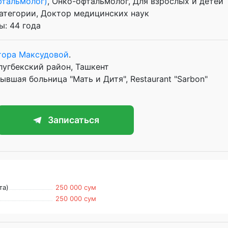
фтальмолог)
, Онко-офтальмолог, Для взрослых и детей
атегории
Доктор медицинских наук
: 44 года
тора Максудовой
.
лугбекский район, Ташкент
ывшая больница "Мать и Дитя", Restaurant "Sarbon"
Записаться
та)
250 000 сум
250 000 сум