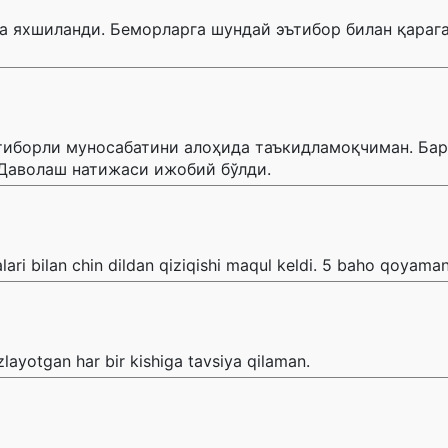
ча яхшиланди. Беморларга шундай эътибор билан қараг
тиборли муносабатини алоҳида таъкидламоқчиман. Бар
 Даволаш натижаси ижобий бўлди.
lari bilan chin dildan qiziqishi maqul keldi. 5 baho qoyama
zlayotgan har bir kishiga tavsiya qilaman.