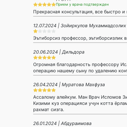
Прием у врача подтвержден
Прекрасная консультация, все быстро и
12.07.2024 | Зойиркулов Мухаммадсолих
Эътиборсиз профессор, эътиборсизлик в
20.06.2024 | Дильдора
Огромная благодарность профессору Исл
операцию нашему сыну по удалению конъ
26.04.2024 | Муратова Махфуза
Ассалому алейкум. Ман Врач Исломов Зи
Кизими куз операцияси учун котта ёрла
рахмат сизга.
26.01.2024 | Абдураимова