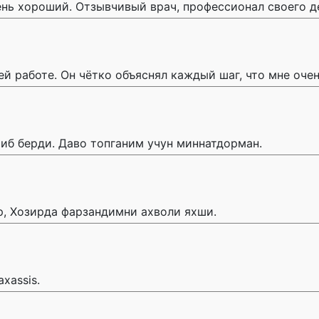
нь хороший. Отзывчивый врач, профессионал своего д
ей работе. Он чётко объяснял каждый шаг, что мне оче
иб берди. Даво топганим учун миннатдорман.
, Хозирда фарзандимни ахволи яхши.
axassis.