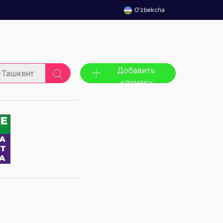
O'zbekcha
Добавить
Ташкент
клинику