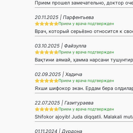
Прием прошел замечательно, доктор оче
20.11.2025 | Парфентьева
Прием у врача подтвержден
Врач, который серьёзно относится к сво
03.10.2025 | Файзулла
Прием у врача подтвержден
Вақтини аямай, ҳамма нарсани тушунтир
02.09.2025 | Хадича
Прием у врача подтвержден
Яхши шифокор экан. Ердам бера олдилар
22.07.2025 | Газитураева
Прием у врача подтвержден
Shifokor ajoyib! Juda diqqatli. Malakali mut
01.11.2024 | Дурдона