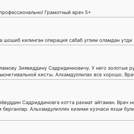
 профессионально! Грамотный врач 5+
а шошиб килинган операция сабаб углим оламдан утди
амову Зиявиддину Садридинновичу. У него золотые ру
юнктивальной кисты. Алхамдуллилах все хорошо. Врач
ёвуддин Садриддиновга котта рахмат айтаман. Врач н
м берганлар. Альхамдулиллях кизими кузчаси яхши бул