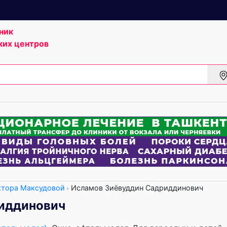
ник
ких центров
ктора Максудовой
Исламов Зиёвуддин Садриддинович
иддинович