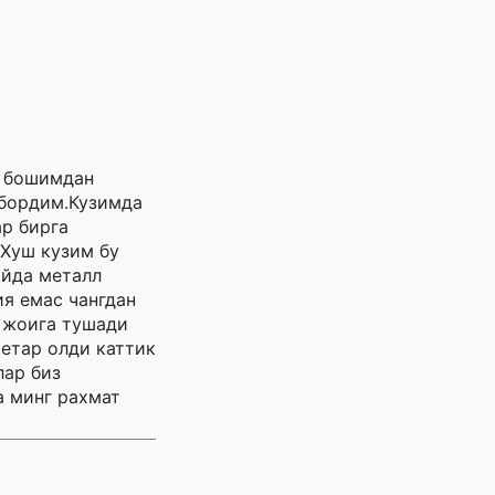
т бошимдан
 бордим.Кузимда
ар бирга
.Хуш кузим бу
айда металл
ия емас чангдан
а жоига тушади
кетар олди каттик
лар биз
а минг рахмат