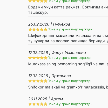
Прием у врача подтвержден
Ёрдами учун катта раҳмат! Соғлиғим ан
ташаккур.
25.02.2026 | Гулчехра
Прием у врача подтвержден
Шифокорнинг малакали маслаҳати ва эъ
тушунарли ва асосли равишда берилди.
17.02.2026 | Фарух Усмонович
Прием у врача подтвержден
Mutaxassisning bemorning sog'lig'i va natija
17.02.2026 | Эржанова
Прием у врача подтвержден
Shifokor malakali va g'amxo'r mutaxassis, i
26.11.2025 | Артем
Прием у врача подтвержден