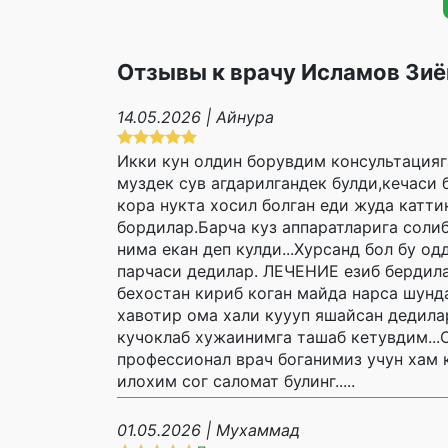
Отзывы к врачу Исламов Зи
14.05.2026 | Айнура
Икки кун олдин борувдим консультацияг
муздек сув агдарилгандек булди,кечаси 
кора нукта хосил болган еди жуда катти
бордилар.Барча куз аппаратларига соли
нима екан деп кулди...Хурсанд бол бу о
парчаси дедилар. ЛЕЧЕНИЕ езиб бердилар
бехостан кириб коган майда нарса шунд
хавотир ома хали куууп яшайсан дедилар
кучоклаб хужаинимга ташаб кетувдим...
профессионал врач боганимиз учун хам 
илохим сог саломат булинг.....
01.05.2026 | Мухаммад