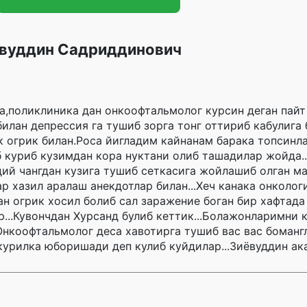
ёвуддин Садриддинович
а,поликлиника дан онкоофтальмолог курсин деган пай
билан депрессия га тушиб зорга тонг оттириб кабулига
к огрик билан.Роса йигладим кайнанам барака топсинл
б куриб кузимдан кора нуктани олиб ташадилар жойда.
ддий чангдан кузига тушиб сеткасига жойлашиб олган м
 хазил аралаш анекдотлар билан...Хеч канака онколог
ан огрик хосил болиб сал заражение боган бир хафтад
...Кувончдан Хурсанд булиб кеттик...Болажонларимни 
Онкоофтальмолог деса хавотирга тушиб вас вас боманг
курилка юборишади деп кулиб куйдилар...Зиёвуддин ак