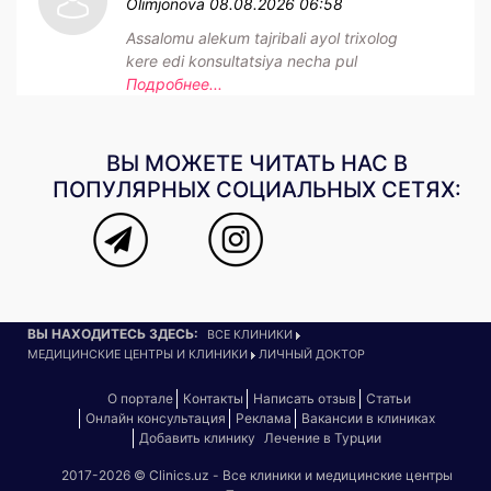
Olimjonova
08.08.2026 06:58
Assalomu alekum tajribali ayol trixolog
kere edi konsultatsiya necha pul
Подробнее...
ВЫ МОЖЕТЕ ЧИТАТЬ НАС В
ПОПУЛЯРНЫХ СОЦИАЛЬНЫХ СЕТЯХ:
ВЫ НАХОДИТЕСЬ ЗДЕСЬ:
ВСЕ КЛИНИКИ
МЕДИЦИНСКИЕ ЦЕНТРЫ И КЛИНИКИ
ЛИЧНЫЙ ДОКТОР
О портале
Контакты
Написать отзыв
Статьи
Онлайн консультация
Реклама
Вакансии в клиниках
Добавить клинику
Лечение в Турции
2017-2026 © Clinics.uz - Все клиники и медицинские центры