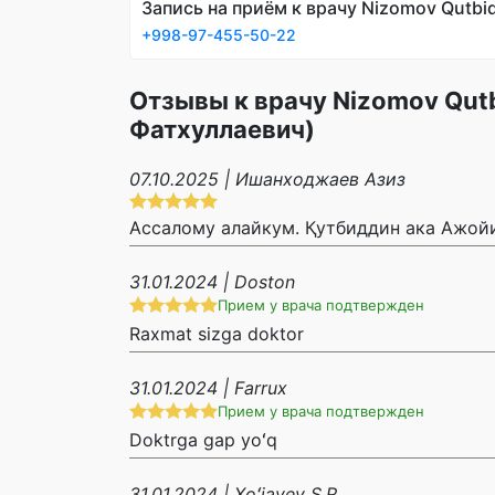
Запись на приём к врачу Nizomov Qutbid
+998-97-455-50-22
Отзывы к врачу Nizomov Qutb
Фатхуллаевич)
07.10.2025 | Ишанходжаев Азиз
Ассалому алайкум. Қутбиддин ака Ажойи
31.01.2024 | Doston
Прием у врача подтвержден
Raxmat sizga doktor
31.01.2024 | Farrux
Прием у врача подтвержден
Doktrga gap yoʻq
31.01.2024 | Xoʻjayev S.R