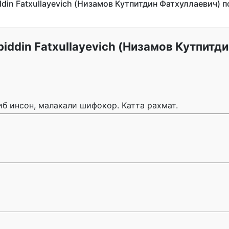
din Fatxullayevich (Низамов Кутпитдин Фатхуллаевич) п
iddin Fatxullayevich (Низамов Кутпитд
б инсон, малакали шифокор. Катта рахмат.