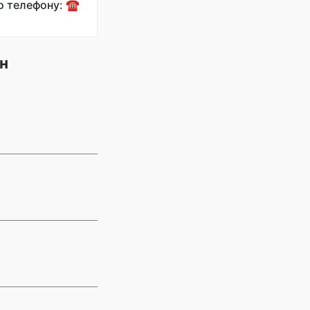
о телефону: ☎️
ин