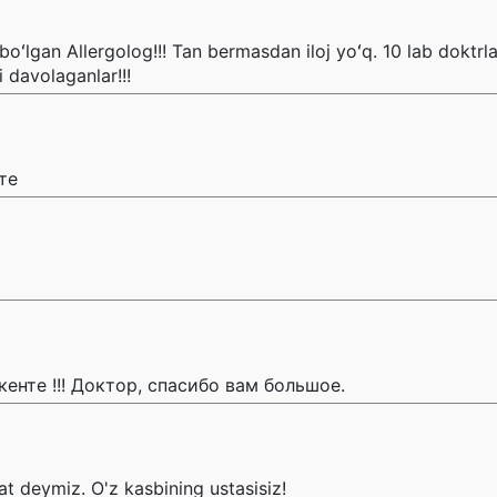
oʻlgan Allergolog!!! Tan bermasdan iloj yoʻq. 10 lab doktrl
i davolaganlar!!!
те
енте !!! Доктор, спасибо вам большое.
at deymiz. O'z kasbining ustasisiz!