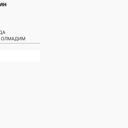
ин
ДА
А ОЛМАДИМ