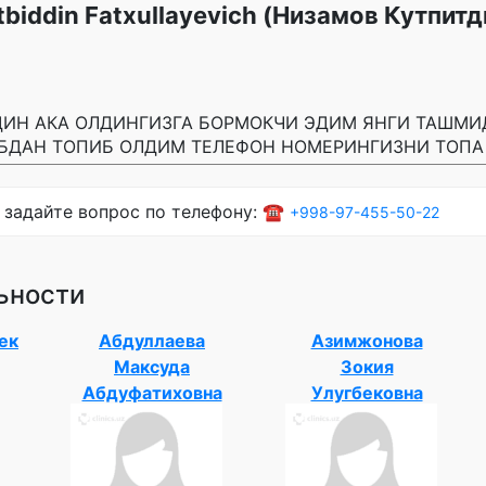
biddin Fatxullayevich (Низамов Кутпитд
ИН АКА ОЛДИНГИЗГА БОРМОКЧИ ЭДИМ ЯНГИ ТАШМИ
БДАН ТОПИБ ОЛДИМ ТЕЛЕФОН НОМЕРИНГИЗНИ ТОП
 задайте вопрос по телефону: ☎️
+998-97-455-50-22
ьности
ек
Абдуллаева
Азимжонова
Максуда
Зокия
Абдуфатиховна
Улугбековна