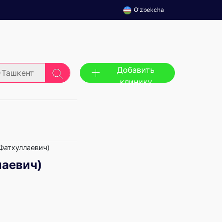
O'zbekcha
Добавить
Ташкент
клинику
 Фатхуллаевич)
лаевич)