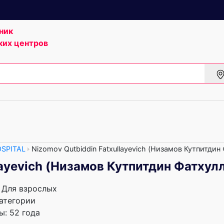
ник
ких центров
SPITAL
Nizomov Qutbiddin Fatxullayevich (Низамов Кутпитдин
layevich (Низамов Кутпитдин Фатхул
, Для взрослых
атегории
: 52 года