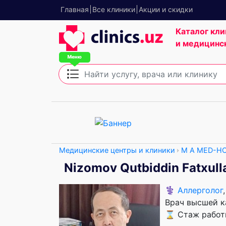
Главная
Все клиники
Акции и скидки
Каталог кли
и медицинс
Медицинские центры и клиники
M A MED-HO
Nizomov Qutbiddin Fatxul
⚕️
Аллерголог
Врач высшей к
⌛ Стаж работы