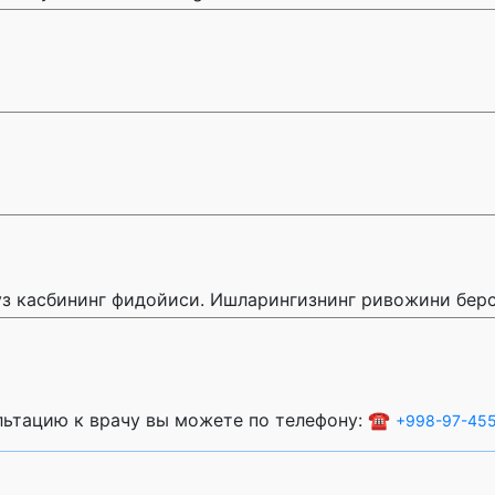
 ўз касбининг фидойиси. Ишларингизнинг ривожини бер
ультацию к врачу вы можете по телефону: ☎️
+998-97-455