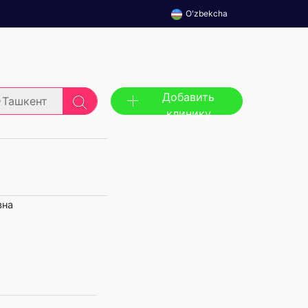
O'zbekcha
Добавить
Ташкент
клинику
вна