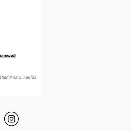
канский
larini narxi haqida