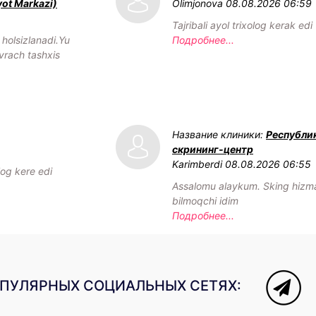
yot Markazi)
Olimjonova
08.08.2026 06:59
Tajribali ayol trixolog kerak edi
olsizlanadi.Yu
Подробнее...
vrach tashxis
Название клиники:
Республи
скрининг-центр
Karimberdi
08.08.2026 06:55
log kere edi
Assalomu alaykum. Sking hizmat
bilmoqchi idim
Подробнее...
ОПУЛЯРНЫХ СОЦИАЛЬНЫХ СЕТЯХ: