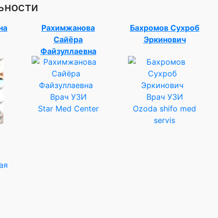
ьности
на
Рахимжанова
Бахромов Сухроб
Сайёра
Эркинович
Файзуллаевна
Врач УЗИ
Врач УЗИ
Star Med Center
Ozoda shifo med
servis
ая