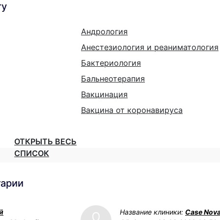
гу
Андрология
Анестезиология и реаниматология
Бактериология
Бальнеотерапия
Вакцинация
Вакцина от коронавируса
ОТКРЫТЬ ВЕСЬ
СПИСОК
тарии
й
Название клиники:
Case Nov