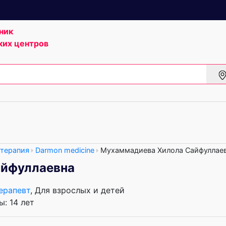
ник
ких центров
 терапия
Darmon medicine
Мухаммадиева Хилола Сайфуллае
айфуллаевна
ерапевт
, Для взрослых и детей
: 14 лет