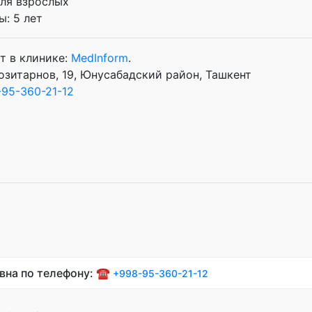
Для взрослых
: 5 лет
т в клинике:
MedInform
.
озитарнов, 19, Юнусабадский район, Ташкент
95-360-21-12
вна по телефону: ☎️
+998-95-360-21-12