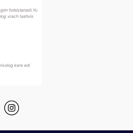
im holsizlanadi.Yu
olog vrach tashxis
rixolog kere edi