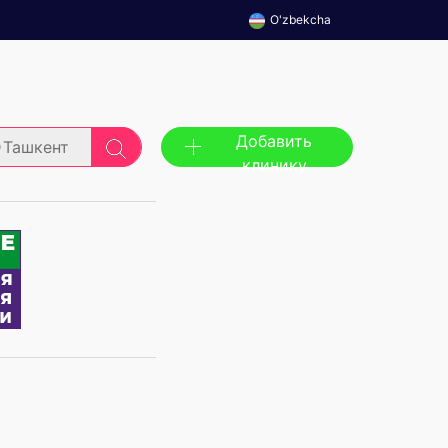
O'zbekcha
Добавить
Ташкент
клинику