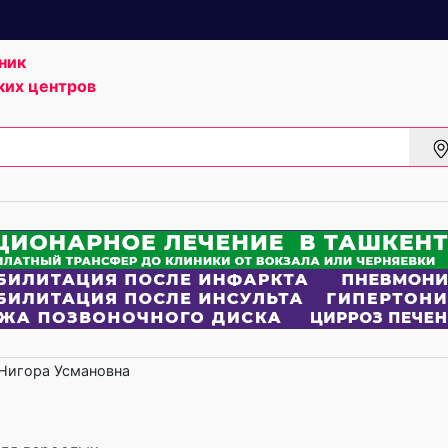
ник
ких центров
Нигора Усмановна