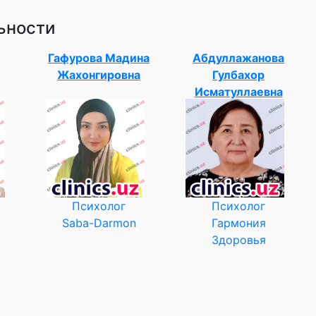
ьности
Гафурова Мадина
Абдуллажанова
Жахонгировна
Гулбахор
Исматуллаевна
Психолог
Психолог
Saba-Darmon
Гармония
Здоровья