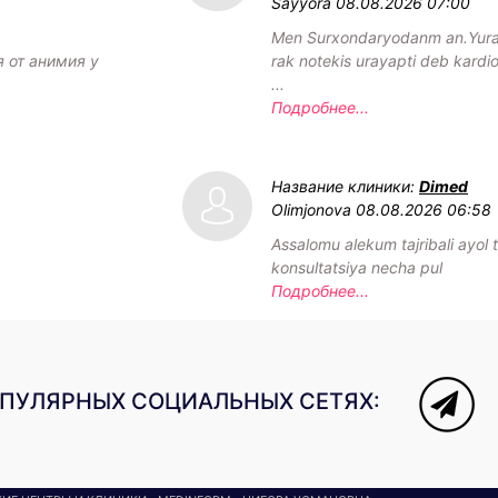
Sayyora
08.08.2026 07:00
Men Surxondaryodanm an.Yurag
я от анимия у
rak notekis urayapti deb kardi
...
Подробнее...
Название клиники:
Dimed
Olimjonova
08.08.2026 06:58
Assalomu alekum tajribali ayol t
konsultatsiya necha pul
Подробнее...
ОПУЛЯРНЫХ СОЦИАЛЬНЫХ СЕТЯХ: