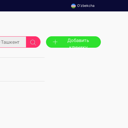
O'zbekcha
Добавить
Ташкент
клинику