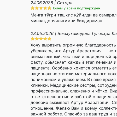
24.06.2026 | Ситора
Прием у врача подтвержден
Менга тўғри ташхис қўйилди ва самарал
миннатдорчилигимни билдираман.
23.05.2026 | Бекмухамедова Гулчехра К
Хочу выразить огромную благодарность 
убедилась, что Артур Араратович — не 
внимательный, честный и порядочный вра
факту, объясняет каждый этап лечения 
пациента. Особенно хочется отметить е
национальности или материального поло
пониманием и уважением. В наше время 
клиники. Медицинские сёстры, сотрудни
профессионально, слаженно и чётко. Вид
ответственностью и заботой о пациентах
доверие вызывает Артур Араратович. Сп
отношение. Желаю Вам и всему коллектив
важной работе. Спасибо за ваш труд и з