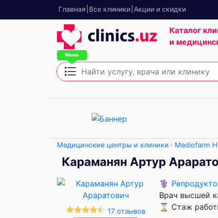
Главная
Все клиники
Акции и скидки
Каталог кли
и медицинс
Медицинские центры и клиники
Mediofarm Ho
Караманян Артур Арарат
⚕️
Репродукто
Врач высшей к
⌛ Стаж работы
17 отзывов