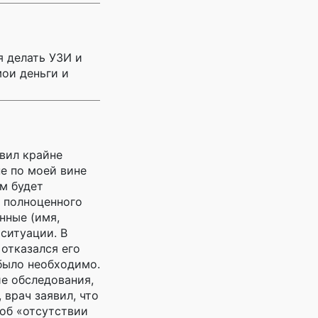
я делать УЗИ и
мои деньги и
вил крайне
не по моей вине
ём будет
о полноценного
нные (имя,
ситуации. В
 отказался его
 было необходимо.
ие обследования,
врач заявил, что
 об «отсутствии