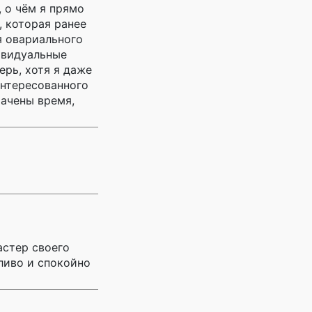
 о чём я прямо
, которая ранее
я овариального
ивидуальные
ерь, хотя я даже
интересованного
ачены время,
астер своего
жливо и спокойно