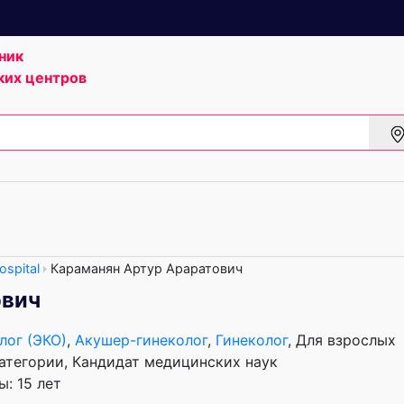
ник
ких центров
spital
Караманян Артур Араратович
ович
лог (ЭКО)
,
Акушер-гинеколог
,
Гинеколог
, Для взрослых
атегории
Кандидат медицинских наук
: 15 лет