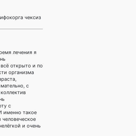
шифокорга чексиз
ремя лечения я
ень
 всё открыто и по
сти организма
зраста,
мательно, с
 коллектив
нь
оту с
И именно такое
и человеческое
нелёгкой и очень