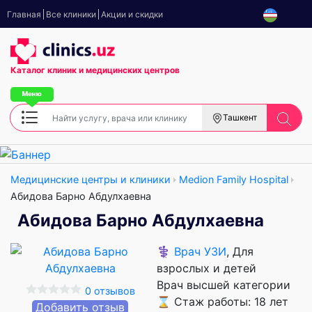
Главная
Все клиники
Акции и скидки
Каталог клиник
и медицинских центров
Ташкент
Медицинские центры и клиники
Medion Family Hospital
Абидова Барно Абдулхаевна
Абидова Барно Абдулхаевна
⚕️
Врач УЗИ
, Для
взрослых и детей
Врач высшей категории
0 отзывов
⌛ Стаж работы: 18 лет
Добавить отзыв