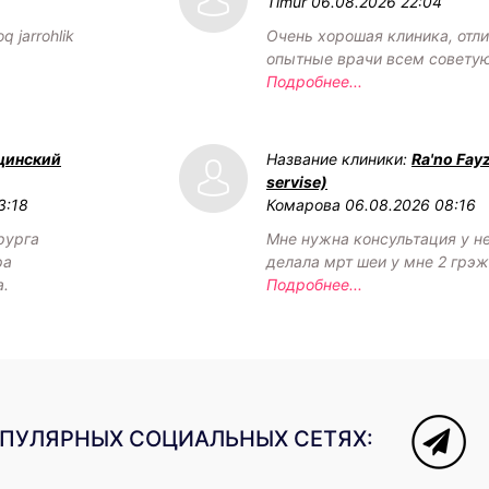
Timur
06.08.2026 22:04
q jarrohlik
Очень хорошая клиника, отл
опытные врачи всем советую
Подробнее...
цинский
Название клиники:
Ra'no Fay
servise)
3:18
Комарова
06.08.2026 08:16
рурга
Мне нужна консультация у н
ра
делала мрт шеи у мне 2 грэ
а.
Подробнее...
ОПУЛЯРНЫХ СОЦИАЛЬНЫХ СЕТЯХ: