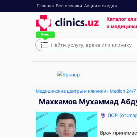
Главная
Все клиники
Акции и скидки
Каталог кли
и медицинс
Медицинские центры и клиники
Medion 24/7
Махкамов Мухаммад Абд
⚕️
ЛОР (отола
Врач принимае