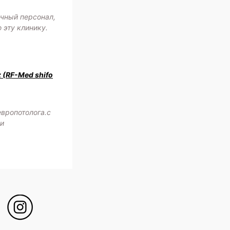
ичный персонал,
 эту клинику.
z (RF-Med shifo
европотолога.с
жи