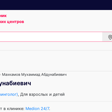
ник
ких центров
Махкамов Мухаммад Абдунабиевич
унабиевич
ринголог)
, Для взрослых и детей
т в клинике:
Medion 24/7
.