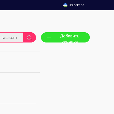
O'zbekcha
Добавить
Ташкент
клинику