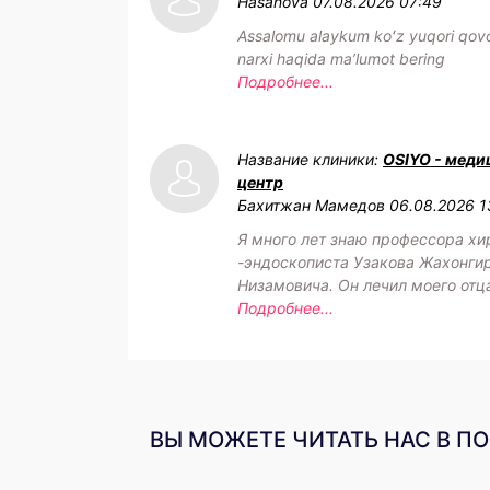
Hasanova
07.08.2026 07:49
Assalomu alaykum koʻz yuqori qovo
narxi haqida maʼlumot bering
Подробнее...
Название клиники:
OSIYO - меди
центр
Бахитжан Мамедов
06.08.2026 1
Я много лет знаю профессора хи
-эндоскописта Узакова Жахонги
Низамовича. Он лечил моего отц
Подробнее...
ВЫ МОЖЕТЕ ЧИТАТЬ НАС В П