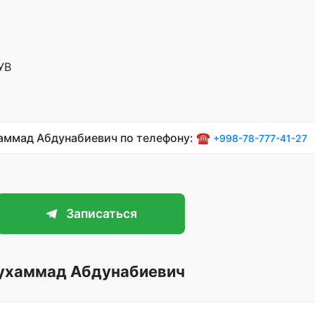
УВ
хаммад Абдунабиевич по телефону: ☎️
+998-78-777-41-27
Записаться
ухаммад Абдунабиевич