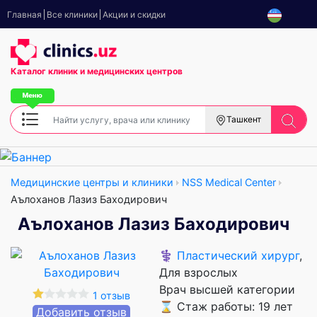
Главная
Все клиники
Акции и скидки
Каталог клиник
и медицинских центров
Ташкент
Медицинские центры и клиники
NSS Medical Center
Аълоханов Лазиз Баходирович
Аълоханов Лазиз Баходирович
⚕️
Пластический хирург
,
Для взрослых
Врач высшей категории
1 отзыв
⌛ Стаж работы: 19 лет
Добавить отзыв