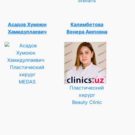
Stellaris
Асадов Хумоюн
Калимбетова
Хамидуллаевич
Венера Аюповна
Пластический
хирург
MEDAS
Пластический
хирург
Beauty Clinic